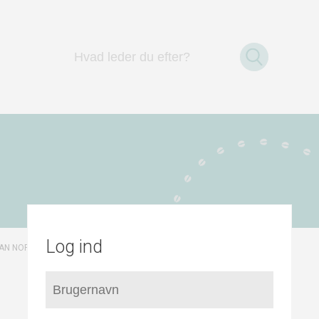
Log ind
/
RESUME AF KORTLÆGNING
LAN NORDDJURS NORDØST