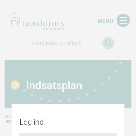
MENU
Indsatsplan
/
/
/
FORSIDE
INDSATSPLAN
INDSATSPLANER
Log ind
/
TÅRUP VANDVÆRK
INDSATSPLAN NORDDJURS NORDVEST