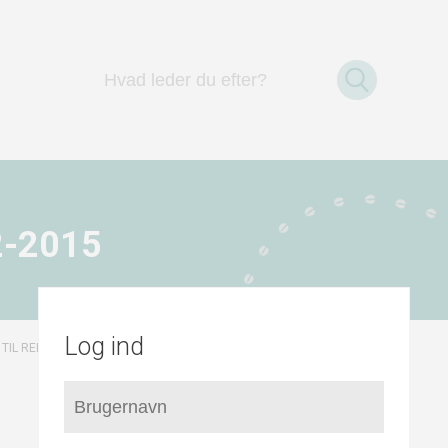
2-2015
Log ind
/
SPILDEVANDSPLANEN
 TIL RELEVANT PLANLÆGNING