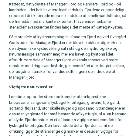
Kattegat, det yderste af Mariager Fjord og Randers Fjord og - på
landsiden - det helt havnære kystlandskab. Fjordene er oprindeligt
eroderet i det kuperede morænelandskab af smeltevandsfloder, så
de fremstår med markante skrænter. Tilsvarende markante
stenalderhavsskrænter findes langs det meste af Kattegatkysten.
På store dele af kystsstrækningen i Randers Fjord og ved Overgård
Gods uden for Mariager Fjord er der blevet etableret diger. Her er
den dynamiske kystudvikling sat i stå og den hydrologiske og
naturmæssige sammenhæng mellem havet og kystområdet
afbrudt. Ydre dele af Mariager Fjord er karakteriseret ved store
områder med ringe vanddybde, gennemskåret af et bugtet sejlløb,
der udgør en tærskel for vandudskiftningen i de indre dele af
Mariager Fjord.
Vigtigste naturværdier
I området optræder store forekomster af trækgæsterne
knopsvane, sangsvane, lysbuget knortegås, gravand, bjergand,
sortand, fløjlsand, stor skallesluger og spidsand. Strandengene er
desuden ynglested for små bestande af kystfugle, bl.a. en bestand
af klyde. Fjordområdet er et af landets vigtigste rasteområder for
lysbuget knortegås. Den lavvandede del af fjorden samt de
omkringliggende strandenge og marker er desuden vigtige for