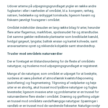
Udover arterne på udpegningsgrundlaget yngler en række andre
fuglearter i eller i nærheden af området, bl.a. kongeørn, rørhøg,
natravn, hedelærke og rødrygget tornskade, ligesom havørn og
fiskeørn jævnligt fouragerer i området.
Området indeholder desuden en lang række bilag IV-arter, herunder
flere arter flagermus, markfirben, spidssnudet frø og strandtudse.
Det samme gælder rødlistede plantearter som bredbladet kæruld,
hvidgul gøgeurt, lyngstar, baltisk ensian og kantet kohvede, samt
ansvarsarterne opret og nikkende kobjælde samt strandrødtop.
Trusler mod områdets naturværdier
Der er foretaget en tilstandsvurdering for de fleste af områdets
naturtyper, og truslerne mod udpegningsgrundlaget er registreret.
Mange af de naturtyper, som området er udpeget for at beskytte,
vurderes at være påvirket af atmosfærisk kvælstofdeponering
(eutrofiering) og fragmentering. Tilgroning af vedplanter og høje
urter er en alvorlig, akut trussel mod lysåbne naturtyper og fugles
levesteder, ligesom invasive arter og problemarter er en trussel for
naturværdierne flere steder i området. Dræning og grøftning udgør
en trussel mod områdets vandafhængige naturtyper. Spærringer i
vandløb er en trussel mod de vandrende fiskearter. Naturlige rovdyr