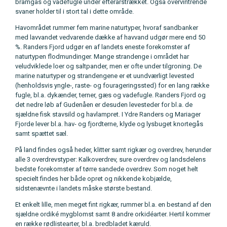
bramgås og vadefugle under efterårstrækket. Også overvintrende
svaner holder til i stort tal i dette område.
Havområdet rummer fem marine naturtyper, hvoraf sandbanker
med lavvandet vedvarende dække af havvand udgør mere end 50
%. Randers Fjord udgør en af landets eneste forekomster af
naturtypen flodmundinger. Mange strandenge i området har
veludviklede loer og saltpander, men er ofte under tilgroning. De
marine naturtyper og strandengene er et uundværligt levested
(henholdsvis yngle-, raste- og fourageringssted) for en lang række
fugle, bl.a. dykænder, terner, gæs og vadefugle. Randers Fjord og
det nedre løb af Gudenåen er desuden levesteder for bl.a. de
sjældne fisk stavsild og havlampret. I Ydre Randers og Mariager
Fjorde lever bl.a. hav- og fjordterne, klyde og lysbuget knortegås
samt spættet sæl.
På land findes også heder, klitter samt rigkær og overdrev, herunder
alle 3 overdrevstyper: Kalkoverdrev, sure overdrev og landsdelens
bedste forekomster af tørre sandede overdrev. Som noget helt
specielt findes her både opret og nikkende kobjælde,
sidstenævnte i landets måske største bestand.
Et enkelt lille, men meget fint rigkær, rummer bl.a. en bestand af den
sjældne ordiké mygblomst samt 8 andre orkidéarter. Hertil kommer
en række rødlistearter, bl.a. bredbladet kæruld.