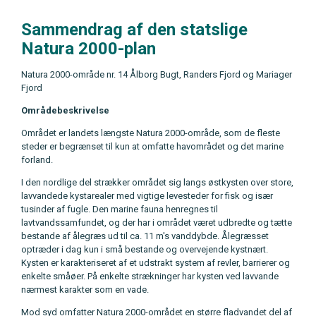
Sammendrag af den statslige
Natura 2000-plan
Natura 2000-område nr. 14 Ålborg Bugt, Randers Fjord og Mariager
Fjord
Områdebeskrivelse
Området er landets længste Natura 2000-område, som de fleste
steder er begrænset til kun at omfatte havområdet og det marine
forland.
I den nordlige del strækker området sig langs østkysten over store,
lavvandede kystarealer med vigtige levesteder for fisk og især
tusinder af fugle. Den marine fauna henregnes til
lavtvandssamfundet, og der har i området været udbredte og tætte
bestande af ålegræs ud til ca. 11 m's vanddybde. Ålegræsset
optræder i dag kun i små bestande og overvejende kystnært.
Kysten er karakteriseret af et udstrakt system af revler, barrierer og
enkelte småøer. På enkelte strækninger har kysten ved lavvande
nærmest karakter som en vade.
Mod syd omfatter Natura 2000-området en større fladvandet del af