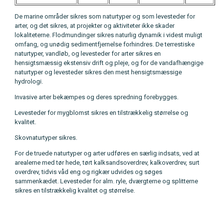
De marine områder sikres som naturtyper og som levesteder for
arter, og det sikres, at projekter og aktiviteter ikke skader
lokaliteterne. Flodmundinger sikres naturlig dynamik i videst muligt
omfang, og unødig sedimentfjernelse forhindres. De terrestiske
naturtyper, vandløb, og levesteder for arter sikres en
hensigtsmæssig ekstensiv drift og pleje, og for de vandafhængige
naturtyper og levesteder sikres den mest hensigtsmæssige
hydrologi.
Invasive arter bekæmpes og deres spredning forebygges.
Levesteder for mygblomst sikres en tilstrækkelig størrelse og
kvalitet.
Skovnaturtyper sikres.
For de truede naturtyper og arter udføres en særlig indsats, ved at
arealerne med tør hede, tørt kalksandsoverdrev, kalkoverdrev, surt
overdrev, tidvis våd eng og rigkær udvides og søges
sammenkædet. Levesteder for alm. ryle, dværgterne og splitterne
sikres en tilstrækkelig kvalitet og størrelse.