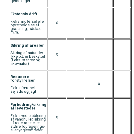
fjerne diger
Ekstensiv drift
F.eks. indførsel eller
X
opretholdelse af
græsning, høslæt
m.m.
Sikring af arealer
Sikring af natur der
X
ikke p.t. er beskyttet
(f.eks. stenrev og
skovnatur)
Reducere
forstyrrelser
X
F.eks. færdsel,
sejlads og jagt
Forbedring/sikring
af levesteder
F.eks. ved etablering
X
af vandhuller, sikring
af redetræer eller
større fouragerings-
eller yngleområder