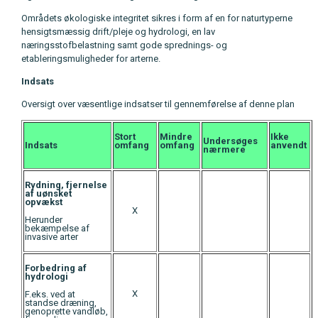
Områdets økologiske integritet sikres i form af en for naturtyperne
hensigtsmæssig drift/pleje og hydrologi, en lav
næringsstofbelastning samt gode sprednings- og
etableringsmuligheder for arterne.
Indsats
Oversigt over væsentlige indsatser til gennemførelse af denne plan
Stort
Mindre
Ikke
Undersøges
Indsats
omfang
omfang
anvendt
nærmere
Rydning, fjernelse
af uønsket
opvækst
X
Herunder
bekæmpelse af
invasive arter
Forbedring af
hydrologi
X
F.eks. ved at
standse dræning,
genoprette vandløb,