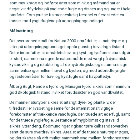
som ræv, krage og indførte arter som mink og mårhund har en
negativ indflydelse på ynglende fugle og disses æg og unger i hele
området. Forstyrrelse fra menneskelig færdsel er flere steder en
trussel mod ynglefuglene på udpegningsgrundlaget.
Målsætning
Det overordnede mål for Natura 2000-området er, at naturtyper og
arter på udpegningsgrundlaget opnår gunstig bevaringstilstand.
Dette indbefatter, at områdets hav- og kyst- og lysåbne natur udgør
et stort, sammenhængende naturområde med vægt på dynamisk
kystudvikling og retablering af de hydrologiske og naturmæssige
sammenhænge mellem havet og kysten, og med udbredte yngle-
og rasteområder for hav- og kystfugle samt havpattedyr.
Ålborg Bugt, Randers Fjord og Mariager Fjord sikres som minimum
god økologisk tilstand, hvilket forudsætter en god vandkvalitet.
De marine naturtyper sikres et artsrigt dyre- og planteliv, der
tilfredsstiller livsbetingelserne for de internationalt vigtige
forekomster af trækkende vandfugle, den truede art ederfugl, samt
for de truede ynglefugle. Bestande af mygblomst og stavsild
sikres. Strandeng, flodmundinger, rigkær, tørre kalksandsoverdrev
samt de sure overdrev sikres. Arealet af de truede naturtyper øges,
og der skabes så vidt muligt sammenhæng mellem forekomsterne.