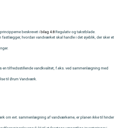
 principperne beskrevet i
bilag 4.8
Regulativ og takstblade.
fastlægger, hvordan vandværket skal handle i det øjeblik, der sker et
inger.
 en tilfredsstillende vandkvalitet, f.eks. ved sammenlægning med
else til Ørum Vandværk.
 om evt. sammenlægning af vandværkerne, er planen ikke til hinder