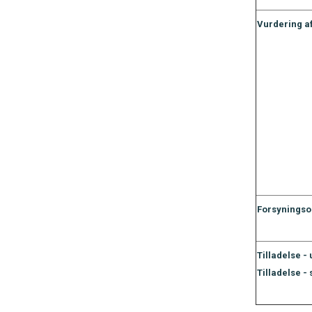
Vurdering a
Forsynings
Tilladelse -
Tilladelse - 