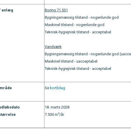
f anlæg
Boring 71.531
Bygningsmæssig tilstand - nogenlunde god
Maskinel tilstand - nogenlunde god
Teknisk-hygiejnisk tilstand - acceptabel
Vandværk
Bygningsmæssig tilstand - nogenlunde god (uacce
Maskinel tilstand - uacceptabel
Teknisk-hygiejnisk tilstand - acceptabel
område
Se
kortbilag
 udløbsdato
18. marts 2028
3
størrelse
7.500 m
/år