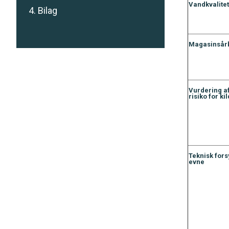
Vandkvalitet
4. Bilag
Magasinsår
Vurdering a
risiko for k
Teknisk for
evne