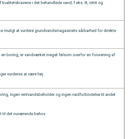
kvalitetskravene i det behandlede vand, f.eks. ilt, nitrit og
ikke muligt at vurdere grundvandsmagasinets sårbarhed for direkte
 en boring, er vandværket meget følsom overfor en forurening af
er vurderes at være høj.
oring, ingen rentvandsbeholder og ingen nødforbindelse til andet
igt til det nuværende behov.