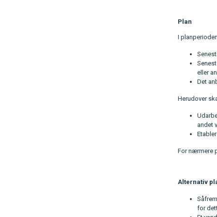
Plan
I planperiode
Senest 
Senest 
eller a
Det anb
Herudover ska
Udarbe
andet 
Etabler
For nærmere p
Alternativ pl
Såfrem
for det