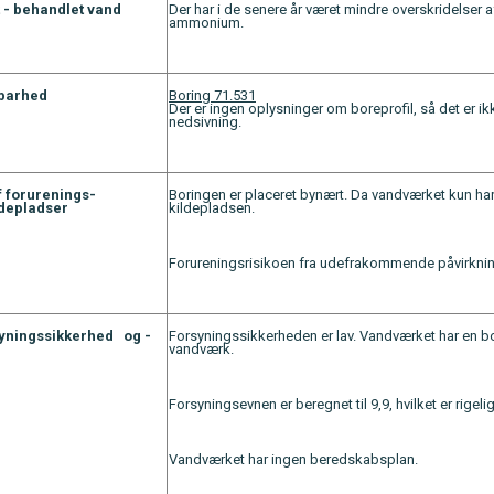
 - behandlet vand
Der har i de senere år været mindre overskridelser af 
ammonium.
barhed
Boring 71.531
Der er ingen oplysninger om boreprofil, så det er 
nedsivning.
f forurenings-
Boringen er placeret bynært. Da vandværket kun har
ildepladser
kildepladsen.
Forureningsrisikoen fra udefrakommende påvirkning
syningssikkerhed og -
Forsyningssikkerheden er lav. Vandværket har en b
vandværk.
Forsyningsevnen er beregnet til 9,9, hvilket er rigel
Vandværket har ingen beredskabsplan.