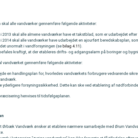
n skal alle vandværker gennemføre følgende aktiviteter:
i 2013 skal alle almene vandværker have et takstblad, som er udarbejdet efter
i 2014 skal alle vandværker have udarbejdet en ajourført beredskabsplan, som 
ndet unormalt i vandforsyningen (se
bilag 4.11
).
efales kraftigt, at der etableres drifts- og adgangsalarm på boringer og bygn
l vandværket gennemføre følgende aktiviteter:
jde en handlingsplan for, hvorledes vandværkets forbrugere vedvarende sikres
vandværk.
e yderligere forsyningssikkerhed. Dette kan ske ved etablering af nødforbind
ræcisering henvises til tidsfølgeplanen.
an
t Ørbæk Vandværk ønsker at etablere nærmere samarbejde med Ørum Vandværk
te.