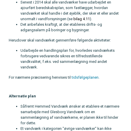
Senest i 2014 skal alle vandværker have udarbejdet en
ajourført beredskabsplan, som fastlægger, hvordan
vandværket skal handle i det øjeblik, der sker et eller andet
unormalt i vandforsyningen (se
bilag 4.11
).
Det anbefales kraftigt, at der etableres drifts- og
adgangsalarm på boringer og bygninger.
Herudover skal vandværket gennemføre følgende aktiviteter:
Udarbejde en handlingsplan for, hvorledes vandværkets
forbrugere vedvarende sikres en tilfredsstillende
vandkvalitet, f.eks. ved sammenlægning med andet
vandværk.
For nærmere præcisering henvises til
tidsfølgeplanen
.
Alternativ plan
Såfremt Hemmed Vandværk ønsker at etablere et nærmere
samarbejde med Glesborg Vandværk om en
sammenlægning af vandværkerne, er planen ikke til hinder
for dette.
Et vandværk i kategorien "øvrige vandværker" kan ikke