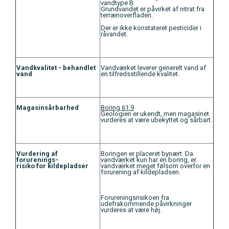
vandtype B.
Grundvandet er påvirket af nitrat fra
terrænoverfladen.
Der er ikke konstateret pesticider i
råvandet.
Vandkvalitet - behandlet
Vandværket leverer generelt vand af
vand
en tilfredsstillende kvalitet.
Magasinsårbarhed
Boring 61.9
Geologien er ukendt, men magasinet
vurderes at være ubekyttet og sårbart.
Vurdering af
Boringen er placeret bynært. Da
forurenings-
vandværket kun har en boring, er
risiko for kildepladser
vandværket meget følsom overfor en
forurening af kildepladsen.
Forureningsrisikoen fra
udefrakommende påvirkninger
vurderes at være høj.