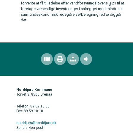
forvente at få tilladelse efter vandforsyningslovens § 21 til at
foretage væsentlige investeringer i anlægget med mindre en
samfundsøkonomisk redegørelse/beregning retfærdiggør
det.
Norddjurs Kommune
Torvet 3, 8500 Grenaa
Telefon: 89 59 10 00
Fax: 89 59 10 10
norddjurs@norddjurs.dk
Send sikker post