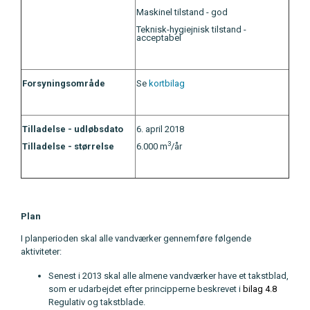
Maskinel tilstand - god
Teknisk-hygiejnisk tilstand -
acceptabel
Forsyningsområde
Se
kortbilag
Tilladelse - udløbsdato
6. april 2018
3
Tilladelse - størrelse
6.000 m
/år
Plan
I planperioden skal alle vandværker gennemføre følgende
aktiviteter:
Senest i 2013 skal alle almene vandværker have et takstblad,
som er udarbejdet efter principperne beskrevet i
bilag 4.8
Regulativ og takstblade.