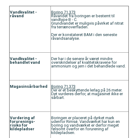
Vandkvalitet -
Boring 71.373
råvand
Råvandet fra boringen er bestemt til
vandtype B - C.
Grundvandet er muligvis påvirket af nitrat
fra terrænoverfladen.
Der er konstateret BAM i den seneste
råvandsanalyse.
Vandkvalitet -
Der har i de senere år været mindre
behandlet vand
overskridelser af kvalitetskravene for
ammonium og jern i det behandlede vand.
Magasinsårbarhed
Boring 71.373
Der er et beskyttende lerlag på 26 meter.
Det vurderes derfor, at magasinet ikke er
sårbart.
Vurdering af
Boringen er placeret på dyrket mark
forurenings-
udenfor Rimsø. Vandværket har kun en
risiko for
boring og vandværket er derfor meget
kildepladser
følsomt overfor en forurening af
kildepladsen.