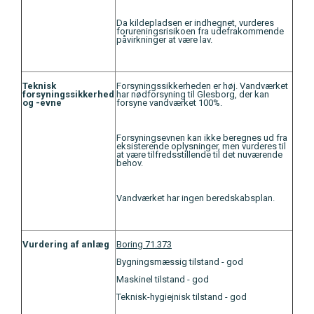
Da kildepladsen er indhegnet, vurderes
forureningsrisikoen fra udefrakommende
påvirkninger at være lav.
Teknisk
Forsyningssikkerheden er høj. Vandværket
forsyningssikkerhed
har nødforsyning til Glesborg, der kan
og -evne
forsyne vandværket 100%.
Forsyningsevnen kan ikke beregnes ud fra
eksisterende oplysninger, men vurderes til
at være tilfredsstillende til det nuværende
behov.
Vandværket har ingen beredskabsplan.
Vurdering af anlæg
Boring 71.373
Bygningsmæssig tilstand - god
Maskinel tilstand - god
Teknisk-hygiejnisk tilstand - god