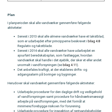
Plan
I planperioden skal alle vandværker gennemføre følgende
aktiviteter:
Senest i 2013 skal alle almene vandværker have et takstblad,
som er udarbejdet efter principperne beskrevet i
bilag 4.8
Regulativ og takstblade.
Senest i 2014 skal alle vandværker have udarbejdet en
ajourført beredskabsplan, som fastlægger, hvordan
vandværket skal handle i det øjeblik, der sker et eller andet
unormalt i vandforsyningen (se
bilag 4.11
).
Det anbefales kraftigt, at der etableres drifts- og
adgangsalarm på boringer og bygninger.
Herudover skal vandværket gennemføre følgende aktiviteter:
Udarbejde procedurer for den daglige drift og vedligehold
af vandforsyningen samt procedure for håndværksmæssigt
arbejde på vandforsyningen, med det formål at
minimere/forebygge risikoen for forurening.
Udarbejde procedure for inspektion af rentvandsbeholder.