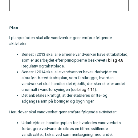
Plan
I planperioden skal alle vandværker gennemføre følgende
aktiviteter:
Senest i 2013 skal alle almene vandværker have et takstblad,
som er udarbejdet efter principperne beskrevet i
bilag 4.8
Regulativ og takstblade.
Senest i 2014 skal alle vandværker have udarbejdet en
ajourført beredskabsplan, som fastlægger, hvordan
vandværket skal handle i det øjeblik, der sker et eller andet
unormalt i vandforsyningen (se
bilag 4.11
).
Det anbefales kraftigt, at der etableres drifts- og
adgangsalarm på boringer og bygninger.
Herudover skal vandværket gennemføre følgende aktiviteter:
Udarbejde en handlingsplan for, hvorledes vandværkets
forbrugere vedvarende sikres en tilfredsstillende
vandkvalitet, f.eks. ved sammenlægning med andet