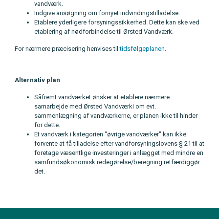
vandværk.
Indgive ansøgning om fornyet indvindingstilladelse.
Etablere yderligere forsyningssikkerhed. Dette kan ske ved
etablering af nødforbindelse til Ørsted Vandværk.
For nærmere præcisering henvises til
tidsfølgeplanen
.
Alternativ plan
Såfremt vandværket ønsker at etablere nærmere
samarbejde med Ørsted Vandværki om evt.
sammenlægning af vandværkerne, er planen ikke til hinder
for dette.
Et vandværk i kategorien "øvrige vandværker" kan ikke
forvente at få tilladelse efter vandforsyningslovens § 21 til at
foretage væsentlige investeringer i anlægget med mindre en
samfundsøkonomisk redegørelse/beregning retfærdiggør
det.