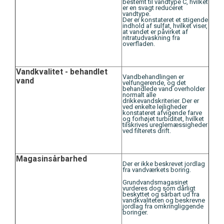
bestemt til vandtype C, hvilket
er en svagt reduceret
vandtype.
Der er konstateret et stigende
indhold af sulfat, hvilket viser,
at vandet er påvirket af
nitratudvaskning fra
overfladen.
Vandkvalitet - behandlet
Vandbehandlingen er
vand
velfungerende, og det
behandlede vand overholder
normalt alle
drikkevandskriterier. Der er
ved enkelte lejligheder
konstateret afvigende farve
og forhøjet turbiditet, hvilket
tilskrives ureglemæssigheder
ved filterets drift.
Magasinsårbarhed
Der er ikke beskrevet jordlag
fra vandværkets boring.
Grundvandsmagasinet
vurderes dog som dårligt
beskyttet og sårbart ud fra
vandkvaliteten og beskrevne
jordlag fra omkringliggende
boringer.