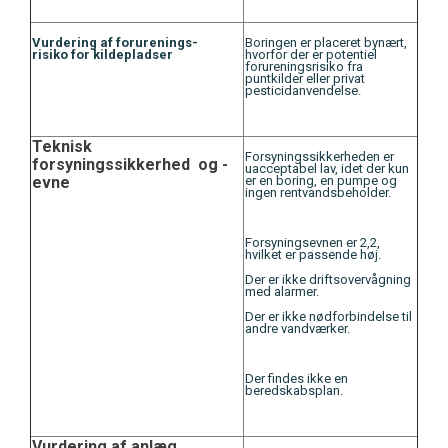
Vurdering af forurenings-
Boringen er placeret bynært,
risiko for kildepladser
hvorfor der er potentiel
forureningsrisiko fra
puntkilder eller privat
pesticidanvendelse.
Teknisk
Forsyningssikkerheden er
forsyningssikkerhed og -
uacceptabel lav, idet der kun
evne
er en boring, en pumpe og
ingen rentvandsbeholder.
Forsyningsevnen er 2,2,
hvilket er passende høj.
Der er ikke driftsovervågning
med alarmer.
Der er ikke nødforbindelse til
andre vandværker.
Der findes ikke en
beredskabsplan.
Vurdering af anlæg