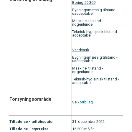
Boring 59.309
Bygningsmæssig tilstand -
uacceptabel
Maskinel tilstand -
nogenlunde
Teknisk-hygiejnisk tilstand -
acceptabel
Vandværk
Bygningsmæssig tilstand -
uacceptabel
Maskinel tilstand -
nogenlunde
Teknisk-hygiejnisk tilstand -
acceptabel
Forsyningsområde
Se
kortbilag
Tilladelse - udløbsdato
31. december 2012
3
Tilladelse - størrelse
15.200 m
/år