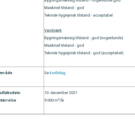
Bygningsmæssig tilstand - nogenlunde god
Maskinel tilstand - god
Teknisk-hygiejnisk tilstand - acceptabel
Vandværk
Bygningsmæssig tilstand - god (nogenlunde)
Maskinel tilstand - god
Teknisk-hygiejnisk tilstand - god (acceptabel)
område
Se
kortbilag
 udløbsdato
10. december 2021
3
størrelse
9.000 m
/år