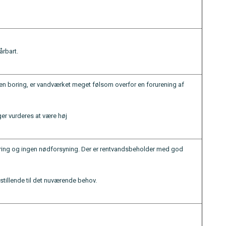
årbart.
en boring, er vandværket meget følsom overfor en forurening af
er vurderes at være høj
oring og ingen nødforsyning. Der er rentvandsbeholder med god
dsstillende til det nuværende behov.