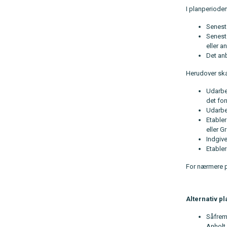
I planperiode
Senest 
Senest 
eller a
Det anb
Herudover ska
Udarbe
det for
Udarbe
Etable
eller 
Indgive
Etabler
For nærmere p
Alternativ pl
Såfrem
Anholt