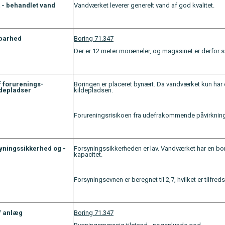
 - behandlet vand
Vandværket leverer generelt vand af god kvalitet.
barhed
Boring 71.347
Der er 12 meter moræneler, og magasinet er derfor s
f forurenings-
Boringen er placeret bynært. Da vandværket kun har 
ildepladser
kildepladsen.
Forureningsrisikoen fra udefrakommende påvirkning
yningssikkerhed og -
Forsyningssikkerheden er lav. Vandværket har en b
kapacitet.
Forsyningsevnen er beregnet til 2,7, hvilket er tilfre
f anlæg
Boring 71.347