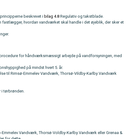
 principperne beskrevet i
bilag 4.8
Regulativ og takstblade.
fastlægger, hvordan vandværket skal handle i det øjeblik, der sker et
inger.
mt procedure for håndværksmæssigt arbejde på vandforsyningen, med
onshyppighed på mindst hvert 5. år.
ndelse til Rimsø-Emmelev Vandværk, Thorsø-Vildby-Karlby Vandværk
 i tørbrønden.
ø-Emmelev Vandværk, Thorsø-Voldby-Karlby Vandværk eller Grenaa &
r for dette.