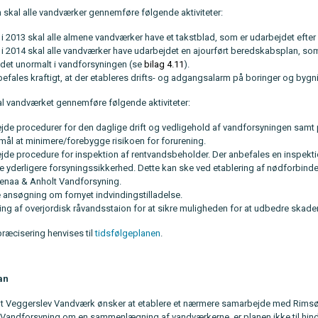
n skal alle vandværker gennemføre følgende aktiviteter:
i 2013 skal alle almene vandværker have et takstblad, som er udarbejdet efter
i 2014 skal alle vandværker have udarbejdet en ajourført beredskabsplan, som 
ndet unormalt i vandforsyningen (se
bilag 4.11
).
efales kraftigt, at der etableres drifts- og adgangsalarm på boringer og bygn
l vandværket gennemføre følgende aktiviteter:
jde procedurer for den daglige drift og vedligehold af vandforsyningen sa
mål at minimere/forebygge risikoen for forurening.
jde procedure for inspektion af rentvandsbeholder. Der anbefales en inspekti
re yderligere forsyningssikkerhed. Dette kan ske ved etablering af nødforbi
Grenaa & Anholt Vandforsyning.
 ansøgning om fornyet indvindingstilladelse.
ing af overjordisk råvandsstaion for at sikre muligheden for at udbedre skader
ræcisering henvises til
tidsfølgeplanen
.
an
t Veggerslev Vandværk ønsker at etablere et nærmere samarbejde med Rims
 Vandforsyning om en sammenlægning af vandværkerne, er planen ikke til hinde