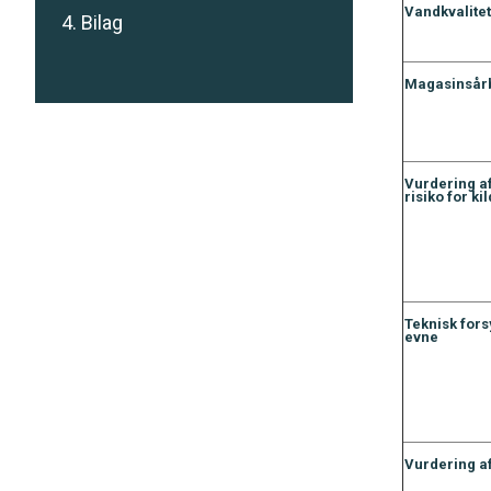
Vandkvalitet
4. Bilag
Magasinsår
Vurdering a
risiko for k
Teknisk fors
evne
Vurdering a