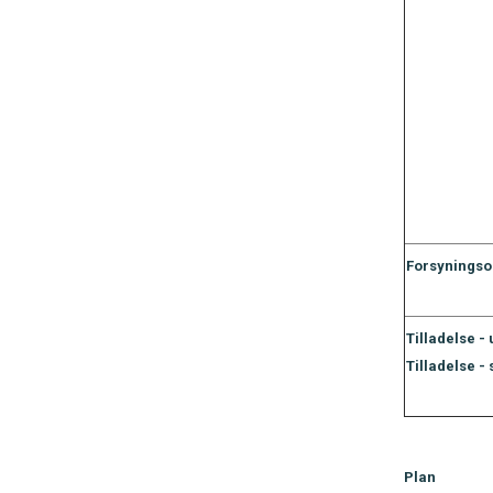
Forsynings
Tilladelse -
Tilladelse - 
Plan