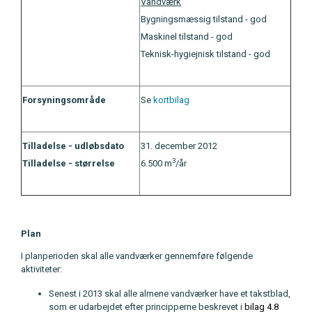
Vandværk
Bygningsmæssig tilstand - god
Maskinel tilstand - god
Teknisk-hygiejnisk tilstand - god
Forsyningsområde
Se
kortbilag
Tilladelse - udløbsdato
31. december 2012
3
Tilladelse - størrelse
6.500 m
/år
Plan
I planperioden skal alle vandværker gennemføre følgende
aktiviteter:
Senest i 2013 skal alle almene vandværker have et takstblad,
som er udarbejdet efter principperne beskrevet i
bilag 4.8