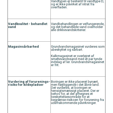
Vandtypen er bestemt til vandtype D,
og er ikke påvirket af nitrat fra
overfladen.
Vandkvalitet - behandlet
Vandbehandlingen er velfungerende,
vand
og det behandlede vand overholder
alle drikkevandskriterier.
Magasinsårbarhed
Grundvandsmagasinet vurderes som
ubeskyttet og sårbart.
Kalkmagasinet er overlejret af
smeltevandssand med et par tynde
indslag af ler. Grundvandsmagasinet
er frit.
Vurdering af forurenings-
Boringen er ikke placeret bynært,
risiko for kildepladser
men højtliggende i det åbne land.
Det vurderes, at boringen er
hensigtsmæssigt placeret. Der er
behov for, at der afhegnes et
beskyttelsesområde for at
begrænse risikoen for forurening fra
udefrakommende påvirkninger.