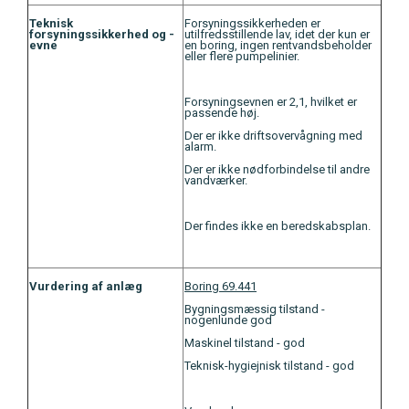
Teknisk
Forsyningssikkerheden er
forsyningssikkerhed og -
utilfredsstillende lav, idet der kun er
evne
en boring, ingen rentvandsbeholder
eller flere pumpelinier.
Forsyningsevnen er 2,1, hvilket er
passende høj.
Der er ikke driftsovervågning med
alarm.
Der er ikke nødforbindelse til andre
vandværker.
Der findes ikke en beredskabsplan.
Vurdering af anlæg
Boring 69.441
Bygningsmæssig tilstand -
nogenlunde god
Maskinel tilstand - god
Teknisk-hygiejnisk tilstand - god