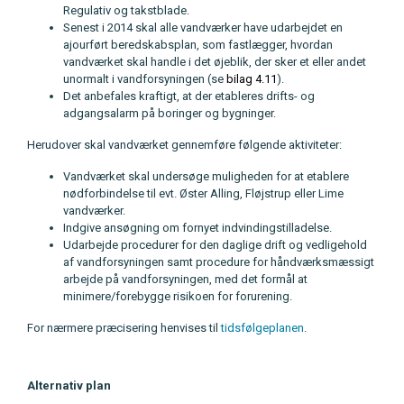
Regulativ og takstblade.
Senest i 2014 skal alle vandværker have udarbejdet en
ajourført beredskabsplan, som fastlægger, hvordan
vandværket skal handle i det øjeblik, der sker et eller andet
unormalt i vandforsyningen (se
bilag 4.11
).
Det anbefales kraftigt, at der etableres drifts- og
adgangsalarm på boringer og bygninger.
Herudover skal vandværket gennemføre følgende aktiviteter:
Vandværket skal undersøge muligheden for at etablere
nødforbindelse til evt. Øster Alling, Fløjstrup eller Lime
vandværker.
Indgive ansøgning om fornyet indvindingstilladelse.
Udarbejde procedurer for den daglige drift og vedligehold
af vandforsyningen samt procedure for håndværksmæssigt
arbejde på vandforsyningen, med det formål at
minimere/forebygge risikoen for forurening.
For nærmere præcisering henvises til
tidsfølgeplanen
.
Alternativ plan