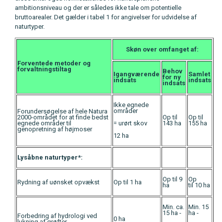
ambitionsniveau og der er således ikke tale om potentielle
bruttoarealer. Det gælder i tabel 1 for angivelser for udvidelse af
naturtyper.
Skøn over omfanget af:
Forventede metoder og
forvaltningstiltag
Behov
Igangværende
Samlet
for ny
indsats
indsats
indsats
Ikke egnede
områder
Forundersøgelse af hele Natura
2000-området for at finde bedst
Op til
Op til
egnede områder til
= urørt skov
143 ha
155 ha
genopretning af højmoser
12 ha
Lysåbne naturtyper*:
Op til 9
Op
Rydning af uønsket opvækst
Op til 1 ha
ha
til 10 ha
Min. ca.
Min. 15
15 ha -
ha -
Forbedring af hydrologi ved
0 ha
lukning af grøfter