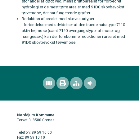
stor andel af dødt ved, mens bruttoarealet for forbedret
hydrologi er de mest tørre arealer med 91D0 skovbevokst
tørvemose, der har fungerende grøfter.
Reduktion af arealet med skovnaturtyper.
I forbindelse med udvidelser af den truede naturtype 7110
aktiv højmose (samt 7140 overgangstyper af moser og
hængesæk) kan der forekomme reduktioner i arealet med
91D0 skovbevokst tørvemose.
Norddjurs Kommune
Torvet 3, 8500 Grenaa
Telefon: 89 59 10 00
Fax: 89 59 10 10