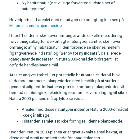
Ny habitatnatur (det vil sige forventede udvidelser af
naturtyperne)
Hovedparten af arealet med naturtyper er kortlagt og kan ses på
Miljøministeriets hjemmeside
.
I tabel 1 er der et skøn over omfanget af de enkelte metoder og
forvaltningstiltag for de kortlagte naturtyper samt et skøn over
omfanget af ny habitatnatur. I den forbindelse skelnes mellem
"Igangværende indsats" og "Behov for ny indsats", da allerede
igangværende indsatser i Natura 2000-området bidrager til at
opfylde handleplanens mål.
Arealer angivet i tabel 1 er potentielle bruttoarealer, der vil blive
undersøgt nærmere i planperioden med henblik på at vurdere
gennemførlighed. Indsatsens præcise omfang i planperioden vil
bero på en biologisk, teknisk og økonomisk vurdering og vil sikre
Natura 2000-planens målopfyldelse ved at:
Arealer med disse naturtyper indenfor Natura 2000-området
ikke går tilbage.
Tilstanden samlet set ikke forringes i denne planperiode.
Hvor der i Natura 2000-planen er angivet eksakte antal hektar, er
disse antal også normsættende for handleplanens