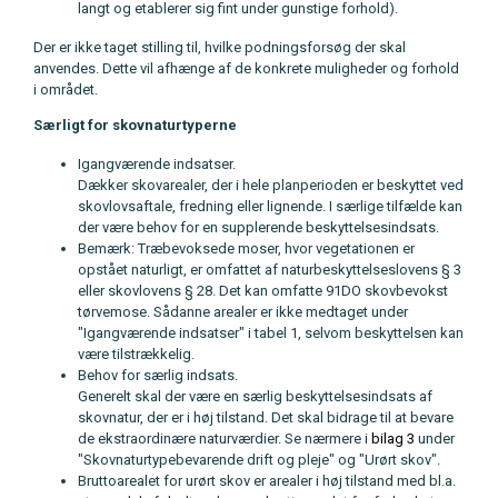
langt og etablerer sig fint under gunstige forhold).
Der er ikke taget stilling til, hvilke podningsforsøg der skal
anvendes. Dette vil afhænge af de konkrete muligheder og forhold
i området.
Særligt for skovnaturtyperne
Igangværende indsatser.
Dækker skovarealer, der i hele planperioden er beskyttet ved
skovlovsaftale, fredning eller lignende. I særlige tilfælde kan
der være behov for en supplerende beskyttelsesindsats.
Bemærk: Træbevoksede moser, hvor vegetationen er
opstået naturligt, er omfattet af naturbeskyttelseslovens § 3
eller skovlovens § 28. Det kan omfatte 91DO skovbevokst
tørvemose. Sådanne arealer er ikke medtaget under
"Igangværende indsatser" i tabel 1, selvom beskyttelsen kan
være tilstrækkelig.
Behov for særlig indsats.
Generelt skal der være en særlig beskyttelsesindsats af
skovnatur, der er i høj tilstand. Det skal bidrage til at bevare
de ekstraordinære naturværdier. Se nærmere i
bilag 3
under
"Skovnaturtypebevarende drift og pleje" og "Urørt skov".
Bruttoarealet for urørt skov er arealer i høj tilstand med bl.a.