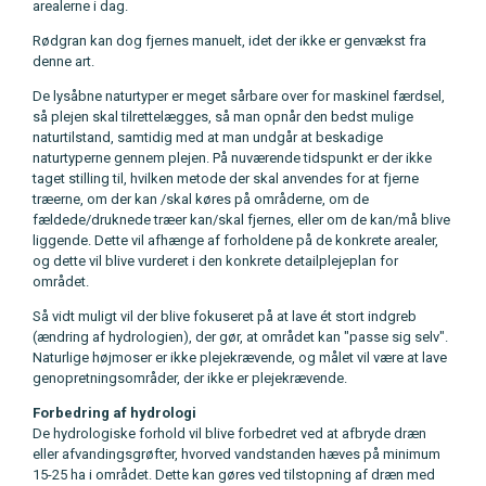
arealerne i dag.
Rødgran kan dog fjernes manuelt, idet der ikke er genvækst fra
denne art.
De lysåbne naturtyper er meget sårbare over for maskinel færdsel,
så plejen skal tilrettelægges, så man opnår den bedst mulige
naturtilstand, samtidig med at man undgår at beskadige
naturtyperne gennem plejen. På nuværende tidspunkt er der ikke
taget stilling til, hvilken metode der skal anvendes for at fjerne
træerne, om der kan /skal køres på områderne, om de
fældede/druknede træer kan/skal fjernes, eller om de kan/må blive
liggende. Dette vil afhænge af forholdene på de konkrete arealer,
og dette vil blive vurderet i den konkrete detailplejeplan for
området.
Så vidt muligt vil der blive fokuseret på at lave ét stort indgreb
(ændring af hydrologien), der gør, at området kan "passe sig selv".
Naturlige højmoser er ikke plejekrævende, og målet vil være at lave
genopretningsområder, der ikke er plejekrævende.
Forbedring af hydrologi
De hydrologiske forhold vil blive forbedret ved at afbryde dræn
eller afvandingsgrøfter, hvorved vandstanden hæves på minimum
15-25 ha i området. Dette kan gøres ved tilstopning af dræn med