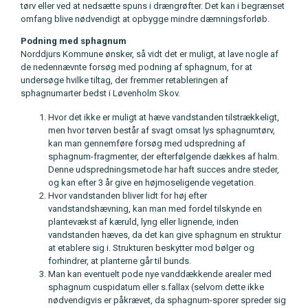
tørv eller ved at nedsætte spuns i drængrøfter. Det kan i begrænset
omfang blive nødvendigt at opbygge mindre dæmningsforløb.
Podning med sphagnum
Norddjurs Kommune ønsker, så vidt det er muligt, at lave nogle af
de nedennævnte forsøg med podning af sphagnum, for at
undersøge hvilke tiltag, der fremmer retableringen af
sphagnumarter bedst i Løvenholm Skov.
Hvor det ikke er muligt at hæve vandstanden tilstrækkeligt,
men hvor tørven består af svagt omsat lys sphagnumtørv,
kan man gennemføre forsøg med udspredning af
sphagnum-fragmenter, der efterfølgende dækkes af halm.
Denne udspredningsmetode har haft succes andre steder,
og kan efter 3 år give en højmoseligende vegetation.
Hvor vandstanden bliver lidt for høj efter
vandstandshævning, kan man med fordel tilskynde en
plantevækst af kæruld, lyng eller lignende, inden
vandstanden hæves, da det kan give sphagnum en struktur
at etablere sig i. Strukturen beskytter mod bølger og
forhindrer, at planterne går til bunds.
Man kan eventuelt pode nye vanddækkende arealer med
sphagnum cuspidatum eller s.fallax (selvom dette ikke
nødvendigvis er påkrævet, da sphagnum-sporer spreder sig