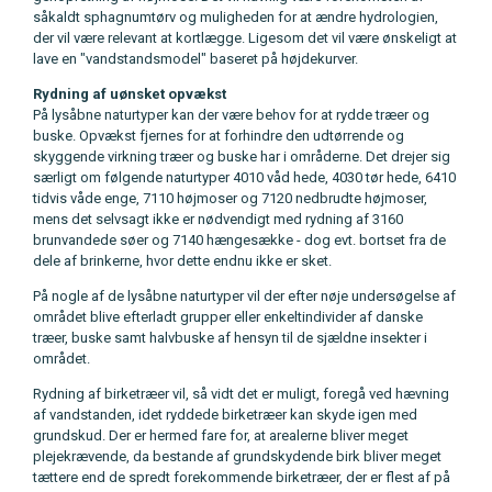
såkaldt sphagnumtørv og muligheden for at ændre hydrologien,
der vil være relevant at kortlægge. Ligesom det vil være ønskeligt at
lave en "vandstandsmodel" baseret på højdekurver.
Rydning af uønsket opvækst
På lysåbne naturtyper kan der være behov for at rydde træer og
buske. Opvækst fjernes for at forhindre den udtørrende og
skyggende virkning træer og buske har i områderne. Det drejer sig
særligt om følgende naturtyper 4010 våd hede, 4030 tør hede, 6410
tidvis våde enge, 7110 højmoser og 7120 nedbrudte højmoser,
mens det selvsagt ikke er nødvendigt med rydning af 3160
brunvandede søer og 7140 hængesække - dog evt. bortset fra de
dele af brinkerne, hvor dette endnu ikke er sket.
På nogle af de lysåbne naturtyper vil der efter nøje undersøgelse af
området blive efterladt grupper eller enkeltindivider af danske
træer, buske samt halvbuske af hensyn til de sjældne insekter i
området.
Rydning af birketræer vil, så vidt det er muligt, foregå ved hævning
af vandstanden, idet ryddede birketræer kan skyde igen med
grundskud. Der er hermed fare for, at arealerne bliver meget
plejekrævende, da bestande af grundskydende birk bliver meget
tættere end de spredt forekommende birketræer, der er flest af på