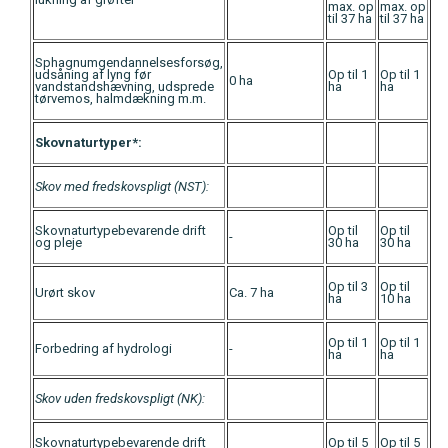
max. op
max. op
til 37 ha
til 37 ha
Sphagnumgendannelsesforsøg,
udsåning af lyng før
Op til 1
Op til 1
0 ha
vandstandshævning, udsprede
ha
ha
tørvemos, halmdækning m.m.
Skovnaturtyper*:
Skov med fredskovspligt (NST):
Skovnaturtypebevarende drift
Op til
Op til
-
og pleje
30 ha
30 ha
Op til 3
Op til
Urørt skov
Ca. 7 ha
ha
10 ha
Op til 1
Op til 1
Forbedring af hydrologi
-
ha
ha
Skov uden fredskovspligt (NK):
Skovnaturtypebevarende drift
Op til 5
Op til 5