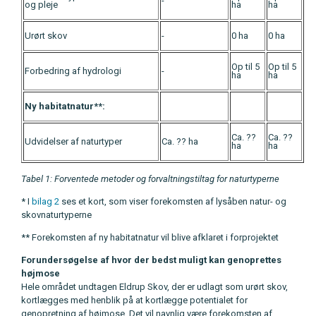
-
og pleje
ha
ha
Urørt skov
-
0 ha
0 ha
Op til 5
Op til 5
Forbedring af hydrologi
-
ha
ha
Ny habitatnatur**:
Ca. ??
Ca. ??
Udvidelser af naturtyper
Ca. ?? ha
ha
ha
Tabel 1: Forventede metoder og forvaltningstiltag for naturtyperne
* I
bilag 2
ses et kort, som viser forekomsten af lysåben natur- og
skovnaturtyperne
** Forekomsten af ny habitatnatur vil blive afklaret i forprojektet
Forundersøgelse af hvor der bedst muligt kan genoprettes
højmose
Hele området undtagen Eldrup Skov, der er udlagt som urørt skov,
kortlægges med henblik på at kortlægge potentialet for
genopretning af højmose. Det vil navnlig være forekomsten af