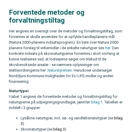
Forventede metoder og
forvaltningstiltag
Her angives en oversigt over de metoder og forvaltningstiltag, som
forventes at skulle anvendes for at opfylde handleplanens mål
(Natura 2000-planens indsatsprogram). En liste over Natura 2000-
planens forslag til virkemidler i de enkelte naturtyper ses
her
. Den
konkrete indsats på skovnaturtyperne forventes i stort omfang at
kunne realiseres ved, at lodsejerne søger om tilskud til de
skovbevoksede arealer - se nærmere oplysninger om
støtteordningerne her:
Naturstyrelsen
. Herudover undersøger
Norddjurs Kommune muligheden for EU LIFE-midler og anden
finansiering.
Naturtyper
I tabel 1 angives de forventede metoder og forvaltningstiltag for
naturtyperne på udpegningsgrundlaget, jævnfør
bilag 1
. Tabellen er
inddelt i 3 grupper:
Lysåbne naturtyper, incl. sø- og vandløbsnaturtyper (se
bilag
3
)
Skovnaturtyper (se
bilag 3
)