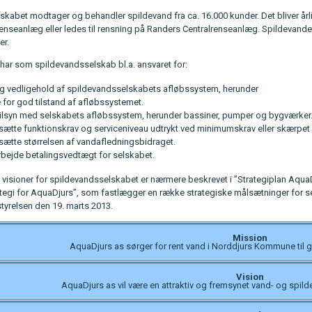
kabet modtager og behandler spildevand fra ca. 16.000 kunder. Det bliver årlig
seanlæg eller ledes til rensning på Randers Centralrenseanlæg. Spildevandet
er.
har som spildevandsselskab bl.a. ansvaret for:
 og vedligehold af spildevandsselskabets afløbssystem, herunder
 for god tilstand af afløbssystemet.
 tilsyn med selskabets afløbssystem, herunder bassiner, pumper og bygværker
tsætte funktionskrav og serviceniveau udtrykt ved minimumskrav eller skærpet
tsætte størrelsen af vandafledningsbidraget.
rbejde betalingsvedtægt for selskabet.
g visioner for spildevandsselskabet er nærmere beskrevet i ”Strategiplan AquaD
ategi for AquaDjurs”, som fastlægger en række strategiske målsætninger for sel
relsen den 19. marts 2013.
Mission
AquaDjurs as sørger for rent vand i Norddjurs Kommune til 
Vision
AquaDjurs as vil være en attraktiv og fremsynet vand- og spi