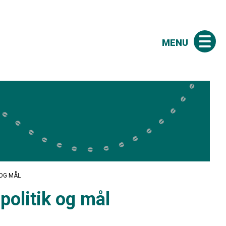
MENU
 OG MÅL
politik og mål