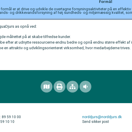
Formål
formål er at drive og udvikle de overtagne forsyningsaktiviteter på en effekt
ands- og drikkevandsforsyning af høj sundheds- og miljømæssig kvalitet, som
AquaDjurs as opnå ved:
jde målrettet på at skabe tilfredse kunder.
æbe efter at udnytte ressourcerne endnu bedre og opnå endnu større effekt af 
e en attraktiv og udviklingsorienteret virksomhed, hvor medarbejderne trives.
: 89 59 10 00
norddjurs@norddjurs.dk
 59 10 10
Send sikker post