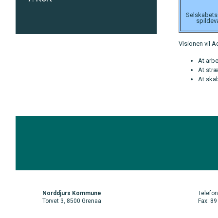
Selskabets 
spildev
Visionen vil 
At arbe
At str
At skab
Norddjurs Kommune
Telefon
Torvet 3, 8500 Grenaa
Fax: 89