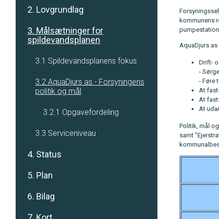
2. Lovgrundlag
Forsyningssels
kommunens ren
3. Målsætninger for
pumpestation
spildevandsplanen
AquaDjurs as 
3.1 Spildevandsplanens fokus
Drift-
- Sørge
3.2 AquaDjurs as - Forsyningens
- Føre
politik og mål
At fas
At fas
At uda
3.2.1 Opgavefordeling
Politik, mål o
3.3 Serviceniveau
samt ”Ejerstr
kommunalbesty
4. Status
5. Plan
6. Bilag
7. Kort