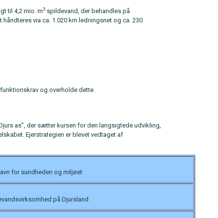
3
t til 4,2 mio. m
spildevand, der behandles på
 håndteres via ca. 1.020 km ledningsnet og ca. 230
.
 funktionskrav og overholde dette.
jurs as”, der sætter kursen for den langsigtede udvikling,
skabet. Ejerstrategien er blevet vedtaget af
gavn for sundheden og miljøet
ldevandsvirksomhed på Djursland