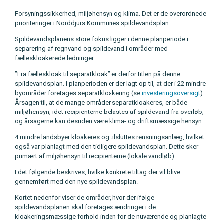
Forsyningssikkerhed, miljøhensyn og klima. Det er de overordnede
prioriteringer i Norddjurs Kommunes spildevandsplan.
Spildevandsplanens store fokus ligger i denne planperiode i
separering af regnvand og spildevand i områder med
fælleskloakerede ledninger.
”Fra fælleskloak til separatkloak” er derfor titlen på denne
spildevandsplan. I planperioden er der lagt op til, at der i 22 mindre
byområder foretages separatkloakering (se
investeringsoversigt
).
Årsagen til, at de mange områder separatkloakeres, er både
miljøhensyn, idet recipienterne belastes af spildevand fra overløb,
og årsagerne kan desuden være klima- og driftsmæssige hensyn.
4 mindre landsbyer kloakeres og tilsluttes rensningsanlæg, hvilket
også var planlagt med den tidligere spildevandsplan. Dette sker
primært af miljøhensyn til recipienterne (lokale vandløb).
I det følgende beskrives, hvilke konkrete tiltag der vil blive
gennemført med den nye spildevandsplan.
Kortet nedenfor viser de områder, hvor der ifølge
spildevandsplanen skal foretages ændringer i de
kloakeringsmæssige forhold inden for de nuværende og planlagte