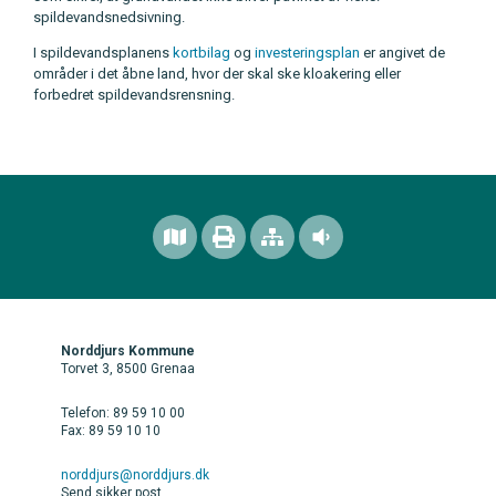
spildevandsnedsivning.
I spildevandsplanens
kortbilag
og
investeringsplan
er angivet de
områder i det åbne land, hvor der skal ske kloakering eller
forbedret spildevandsrensning.
Norddjurs Kommune
Torvet 3, 8500 Grenaa
Telefon: 89 59 10 00
Fax: 89 59 10 10
norddjurs@norddjurs.dk
Send sikker post