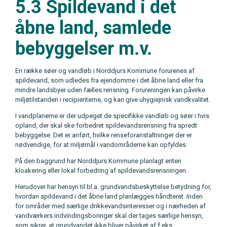
5.3 Spildevand i det
åbne land, samlede
bebyggelser m.v.
En række søer og vandløb i Norddjurs Kommune forurenes af
spildevand, som udledes fra ejendomme i det åbne land eller fra
mindre landsbyer uden fælles rensning. Forureningen kan påvirke
miljøtilstanden i recipienterne, og kan give uhygiejnisk vandkvalitet.
I vandplanerne er der udpeget de specifikke vandløb og søer i hvis
opland, der skal ske forbedret spildevandsrensning fra spredt
bebyggelse. Det er anført, hvilke renseforanstaltninger der er
nødvendige, for at miljømål i vandområderne kan opfyldes.
På den baggrund har Norddjurs Kommune planlagt enten
kloakering eller lokal forbedring af spildevandsrensningen.
Herudover har hensyn til bl.a. grundvandsbeskyttelse betydning for,
hvordan spildevand i det åbne land planlægges håndteret. Inden
for områder med særlige drikkevandsinteresser og i nærheden af
vandværkers indvindingsboringer skal der tages særlige hensyn,
som sikrer, at grundvandet ikke bliver påvirket af f.eks.