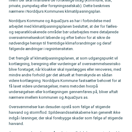
hvem der skal finansiere de forskellige tiltag (kommune, stat,
private, pumpelag eller forsyningsselskab). Dette beskrives
nærmere i Norddjurs Kommunes klimatilpasningsplan.
Norddjurs Kommune og AquaDjurs as har i forbindelse med
arbejdet med klimatilpasningsplanen besluttet, at der for fælles-
og separatkloakerede områder bør udarbejdes mere detaljerede
oversvømmelseskort løbende og efter behov for at sikre de
nødvendige hensyn til fremtidige klimaforandringer og deraf
følgende ændringer i regnintensiteten.
Det fremgår af klimatilpasningsplanen, at som udgangspunkt vil
kortlægning, beregning eller vurderinger af oversvømmelsesrisiko
blive foretaget, når kloakker skal nyanlægges eller renoveres, med
mindre andre forhold gør det aktuelt at fremskynde en sådan
videre kortlægning. Norddjurs Kommune fastsætter behovet for at
få lavet videre undersøgelser, mens metoden hvorpå
undersøgelsen eller kortlægningen gennemføres på, bliver aftalt
nærmere imellem kommunen og AquaDjurs as.
Oversvømmelser kan desuden opstå som følge af stigende
havvand og stormflod. Spildevandsselskaberne kan generelt ikke
indgå i løsninger, der skal forebygge skader som følge af stigende
havvand.