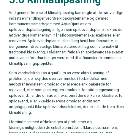
Ved gennemførelse af klimatilpasning kan nogle af de nødvendige
indsatser/handlinger vedrøre kloaksystemerne og dermed
kommunens samarbejde med AquaDjurs as om
spildevandsplanlægningen. Igennem spildevandsplanen sikres de
nødvendige klimahensyn, når afløbssystemer skal etableres eller
renoveres. Spildevandsplanen eller tillæg hertil kan fastsætte, at
der gennemføres særlige klimarelaterede tiltag som alternativ til
traditionel kloakering. I sådanne tilfælde kan spildevandsselskabet
under visse forudsætninger være med til at finansiere kommunale
klimatilpasningsprojekter.
Som vandselskab kan AquaDjurs as være aktiv i løsning af
problemer, der skyldes oversvømmelse i forbindelse med
nedbørshændelser i områder, der allerede er kloakerede for
regnvand, eller som planlægges kloakeret for både regnvand og
spildevand. I andre områder, f.eks. områder der kun er kloakeret for
spildevand, eller ikke-kloakerede områder, er det som
udgangspunkt ikke spildevandsselskabet, der skal finde frem til en
klimaløsning.
I forbindelse med afdækningen af problemer og
løsningsmuligheder i de enkelte områder, afklares det nærmere,