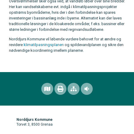
Oversvømmelser sker også ved, at vandløb løber over sine bredder.
Her kan vandselskaberne evt. indgå i klimatilpasningsprojekter
opstrøms byområderne, hvis der i den forbindelse kan spares
investeringer i bassinanlæg inde i byerne. Alternativt kan der laves
traditionelle løsninger i de kloakerede områder, f.eks. bassiner eller
større ledninger i forbindelse med regnvandsudløbene.
Norddjurs Kommune vil løbende vurdere behovet for at ændre og
revidere
klimatilpasningsplanen
og spildevandplanen og sikre den
nødvendige koordinering imellem planerne.
Norddjurs Kommune
Torvet 3, 8500 Grenaa