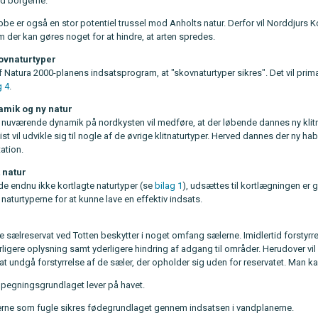
od borgerne.
ibbe er også en stor potentiel trussel mod Anholts natur. Derfor vil Norddj
 der kan gøres noget for at hindre, at arten spredes.
kovnaturtyper
f Natura 2000-planens indsatsprogram, at "skovnaturtyper sikres". Det vil prim
g 4
.
amik og ny natur
n nuværende dynamik på nordkysten vil medføre, at der løbende dannes ny klitn
ist vil udvikle sig til nogle af de øvrige klitnaturtyper. Herved dannes der ny h
ation.
 natur
de endnu ikke kortlagte naturtyper (se
bilag 1
), udsættes til kortlægningen er 
naturtyperne for at kunne lave en effektiv indsats.
 sælreservat ved Totten beskytter i noget omfang sælerne. Imidlertid forstyrr
rligere oplysning samt yderligere hindring af adgang til områder. Herudover v
 at undgå forstyrrelse af de sæler, der opholder sig uden for reservatet. Man
pegningsgrundlaget lever på havet.
erne som fugle sikres fødegrundlaget gennem indsatsen i vandplanerne.