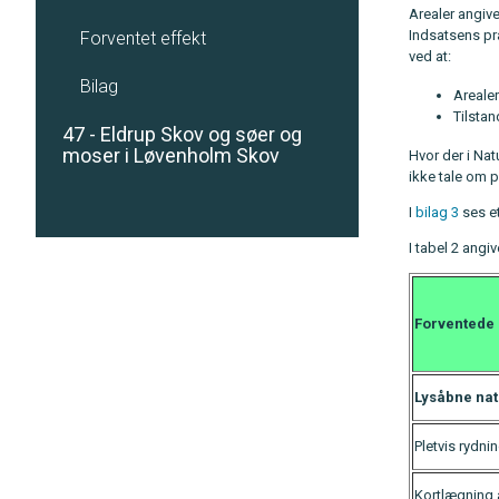
Arealer angive
Indsatsens pr
Forventet effekt
ved at:
Bilag
Arealer
Tilstan
47 - Eldrup Skov og søer og
moser i Løvenholm Skov
Hvor der i Na
ikke tale om p
I
bilag 3
ses et
I tabel 2 ang
Forventede 
Lysåbne natu
Pletvis rydni
Kortlægning a