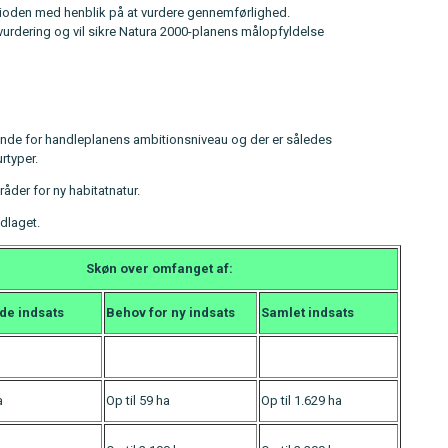
nperioden med henblik på at vurdere gennemførlighed.
urdering og vil sikre Natura 2000-planens målopfyldelse
tende for handleplanens ambitionsniveau og der er således
rtyper.
åder for ny habitatnatur.
dlaget.
Skøn over omfanget af:
nde
indsats
Behov for ny
indsats
Samlet indsats
a
Op til 59 ha
Op til 1.629 ha