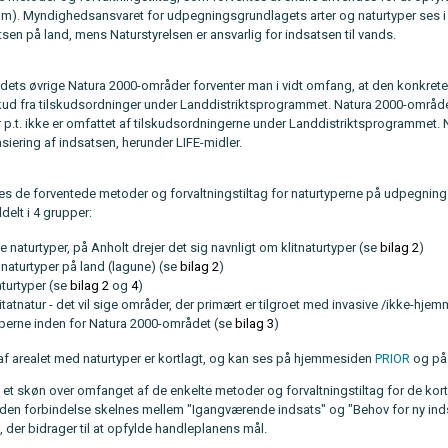
m). Myndighedsansvaret for udpegningsgrundlagets arter og naturtyper ses 
tsen på land, mens Naturstyrelsen er ansvarlig for indsatsen til vands.
ndets øvrige Natura 2000-områder forventer man i vidt omfang, at den konkrete
kud fra tilskudsordninger under Landdistriktsprogrammet. Natura 2000-område
er p.t. ikke er omfattet af tilskudsordningerne under Landdistriktsprogramme
ansiering af indsatsen, herunder LIFE-midler.
ives de forventede metoder og forvaltningstiltag for naturtyperne på udpegnin
ddelt i 4 grupper:
 naturtyper, på Anholt drejer det sig navnligt om klitnaturtyper (se
bilag 2
)
naturtyper på land (lagune) (se
bilag 2
)
turtyper (se
bilag 2
og
4
)
tatnatur - det vil sige områder, der primært er tilgroet med invasive /ikke-hj
yperne inden for Natura 2000-området (se
bilag 3
)
f arealet med naturtyper er kortlagt, og kan ses på hjemmesiden
PRIOR
og på 
er et skøn over omfanget af de enkelte metoder og forvaltningstiltag for de ko
 I den forbindelse skelnes mellem "Igangværende indsats" og "Behov for ny inds
 der bidrager til at opfylde handleplanens mål.