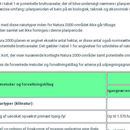
t i tabel 1 er potentielle bruttoarealer, der vil blive undersøgt nærmere i pla
æcise omfang i planperioden vil bero på en biologisk, teknisk og økonomisk v
 med disse naturtyper inden for Natura 2000-området ikke går tilbage.
den samlet set ikke forringes i denne planperiode.
tura 2000-planen er angivet eksakte antal hektar, er disse antal også normsæt
otentielle bruttoarealer. Det gælder i tabel 1 for angivelser for udvidelse af natu
 kort, der viser nuværende kortlagte Natura 2000-områder samt potentielle omr
ives de forventede metoder og forvaltningstiltag for arterne på udpegningsgrun
metoder og forvaltningstiltag
Igangvære
rtyper (klitnatur):
ng af uønsket opvækst primært bjerg-fyr
Op til 1.570 h
f og rydning af forekomst af invasive vedagtige arter (hele