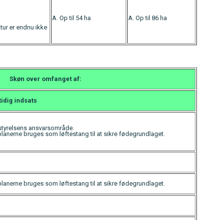
A. Op til 54 ha
A. Op til 86 ha
atur er endnu ikke
Skøn over omfanget af:
idig
indsats
styrelsens ansvarsområde.
lanerne bruges som løftestang til at sikre fødegrundlaget.
lanerne bruges som løftestang til at sikre fødegrundlaget.