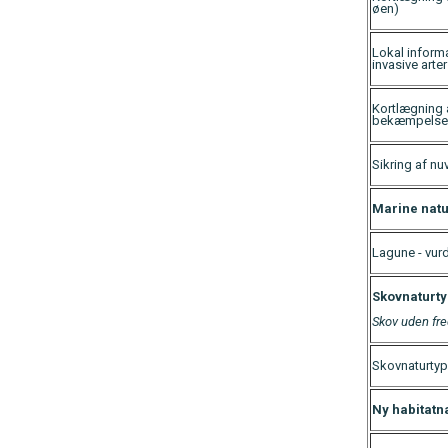
øen)
Lokal informa
invasive arter
Kortlægning a
bekæmpelse
Sikring af n
Marine natu
Lagune - vur
Skovnaturty
Skov uden fre
Skovnaturtype
Ny habitatn