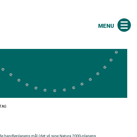
MENU
LTAG
lde handleplanens mål (det vil sige Natura 2000-planens