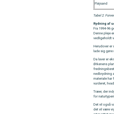
Fløjsand
Tabel 2: Forve
Rydning af 
Fra 1994-96 ge
Denne pleje er
vedligeholdt 
Herudover er d
lade sig gøre 
Da laver er ek
Ørkenens plant
fredningsbest
nedbrydning a
materiale har 
vurderet, hva
Træer, der ind
for naturtyper
Det vil også 
det vil være 