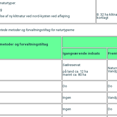
naturtyper:
ng
B. 32 ha klitn
se af ny klitnatur ved nord-kysten ved aflejring
kortlagt
ntede metoder og forvaltningstiltag for naturtyperne
metoder og forvaltningstiltag
Igangværende
indsats
Fremt
Sælreservat
Natur
Vandp
på land ca. 12 ha
marint ca. 80 ha
Do
Do
Ingen
Vandp
Ingen
Do