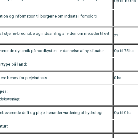
Op til 100 ha
tion og information til borgerne om indsats i forhold til
f stjerne-bredribbe og indsamling af viden om metoder til evt.
??
uværende dynamik på nordkysten => dannelse af ny klitnatur
Op til 75 ha
rtype på land:
dere behov for plejeindsats
0 ha
per:
dskovspligt:
bevarende drift og pleje, herunder vurdering af hydrologi
Op til 0 ha
atur: