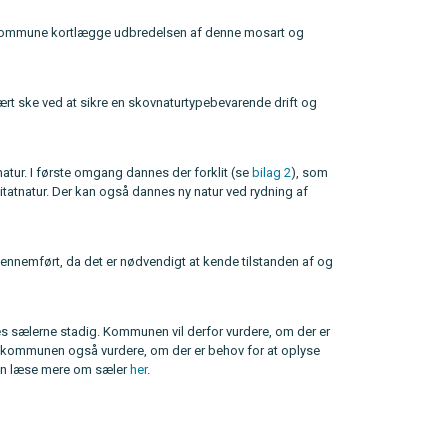
urs Kommune kortlægge udbredelsen af denne mosart og
ært ske ved at sikre en skovnaturtypebevarende drift og
atur. I første omgang dannes der forklit (se
bilag 2
), som
abitatnatur. Der kan også dannes ny natur ved rydning af
gennemført, da det er nødvendigt at kende tilstanden af og
es sælerne stadig. Kommunen vil derfor vurdere, om der er
il kommunen også vurdere, om der er behov for at oplyse
 kan læse mere om sæler
her
.