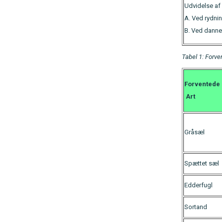
Udvidelse af 
A. Ved rydni
B. Ved dannel
Tabel 1: Forve
Forventede 
Art
Gråsæl
Spættet sæl
Edderfugl
Sortand