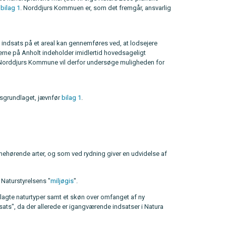
i
bilag 1
. Norddjurs Kommuen er, som det fremgår, ansvarlig
 indsats på et areal kan gennemføres ved, at lodsejere
rne på Anholt indeholder imidlertid hovedsageligt
t. Norddjurs Kommune vil derfor undersøge muligheden for
gsgrundlaget, jævnfør
bilag 1
.
emmehørende arter, og som ved rydning giver en udvidelse af
Naturstyrelsens "
miljøgis
".
rtlagte naturtyper samt et skøn over omfanget af ny
ats", da der allerede er igangværende indsatser i Natura