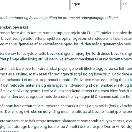
Ingen
Do
ntede metoder og forvaltningstiltag for arterne på udpegningsgrundlaget
uønsket opvækst
nnemførte Århus Amt et stort naturplejeprojekt via EU LIFE-midler. Her blev de
 blevet vedligeholdt efter projektets ophør, ligesom størstedelen af den reste
ved manuel fjernelse af enkeltstående bjerg-fyr. På den måde gennemgås hele o
er behov for at rydde tætte bevoksninger af bjerg-fyr, fordi disse bevoksninge
(tæt på veje eller lovlig sti) vil der blive anvendt maskiner til at rydde tætte be
stremt sårbare overfor kørsel, skal plejen generelt tilrettelægges via så lidt 
er f.eks. revling, idet kørsel får revlingen til at gå ud og blive brun. Endvidere 
emmelserne i et meget begrænset område. Endvidere viser evaluering (
bilag 6
f det fældede materiale og en langsom indvandring af den ønskede lavt- og 
fået lov at blive liggende. Derfor vil enkeltstående træer i Ørkenen blive findelt 
d der er den bedst egnede metode under hensyntagen til Ørkenens sårbare flor
går som karakterarter i naturtyperne enebærklit (ene) og skovklit (birk), vil selv
ne. Der vil dog evt. ske en udtynding med henblik på at bevare naturtyperne be
være væsentligt at bekæmpe invasive plantearter som tornblad, rynket rose, gy
vigtigt at inddrage borgere og turister på Anholt i dette arbejde. Derfor vil 