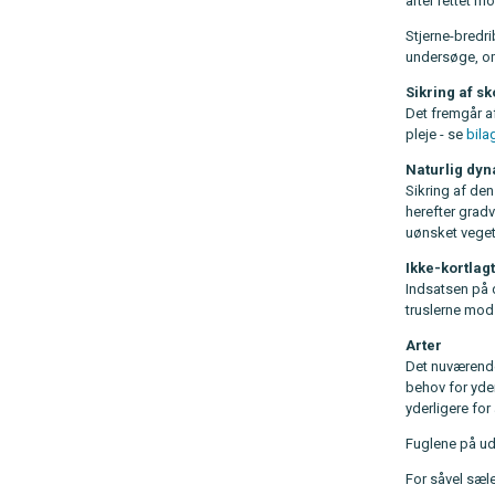
arter rettet m
Stjerne-bredr
undersøge, om
Sikring af s
Det fremgår a
pleje - se
bila
Naturlig dyn
Sikring af de
herefter gradv
uønsket veget
Ikke-kortlagt
Indsatsen på 
truslerne mod 
Arter
Det nuværende
behov for yde
yderligere for
Fuglene på ud
For såvel sæl