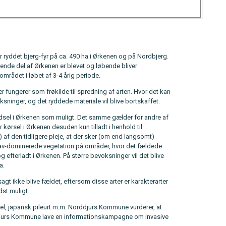
r ryddet bjerg-fyr på ca. 490 ha i Ørkenen og på Nordbjerg.
rende del af Ørkenen er blevet og løbende bliver
mrådet i løbet af 3-4 årig periode.
r fungerer som frøkilde til spredning af arten. Hvor det kan
voksninger, og det ryddede materiale vil blive bortskaffet.
færdsel i Ørkenen som muligt. Det samme gælder for andre af
er kørsel i Ørkenen desuden kun tilladt i henhold til
) af den tidligere pleje, at der sker (om end langsomt)
lav-dominerede vegetation på områder, hvor det fældede
og efterladt i Ørkenen. På større bevoksninger vil det blive
a.
sagt ikke blive fældet, eftersom disse arter er karakterarter
dst muligt.
vel, japansk pileurt m.m. Norddjurs Kommune vurderer, at
Norddjurs Kommune lave en informationskampagne om invasive