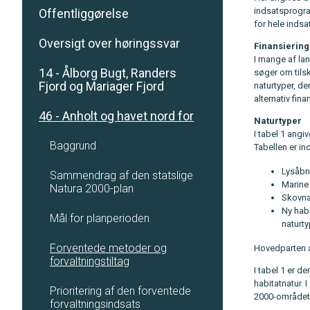
indsatsprogra
Offentliggørelse
for hele indsa
Oversigt over høringssvar
Finansiering
I mange af la
14 - Ålborg Bugt, Randers
søger om tils
Fjord og Mariager Fjord
naturtyper, d
alternativ fin
46 - Anholt og havet nord for
Naturtyper
I tabel 1 ang
Baggrund
Tabellen er in
Lysåbne
Sammendrag af den statslige
Marine 
Natura 2000-plan
Skovna
Ny habi
Mål for planperioden
naturt
Forventede metoder og
Hovedparten a
forvaltningstiltag
I tabel 1 er d
habitatnatur.
Prioritering af den forventede
2000-området,
forvaltningsindsats