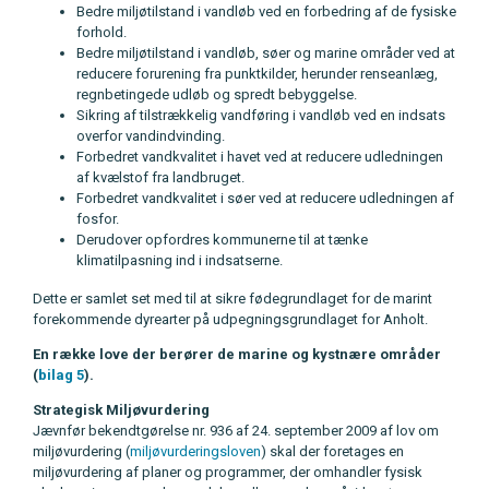
Bedre miljøtilstand i vandløb ved en forbedring af de fysiske
forhold.
Bedre miljøtilstand i vandløb, søer og marine områder ved at
reducere forurening fra punktkilder, herunder renseanlæg,
regnbetingede udløb og spredt bebyggelse.
Sikring af tilstrækkelig vandføring i vandløb ved en indsats
overfor vandindvinding.
Forbedret vandkvalitet i havet ved at reducere udledningen
af kvælstof fra landbruget.
Forbedret vandkvalitet i søer ved at reducere udledningen af
fosfor.
Derudover opfordres kommunerne til at tænke
klimatilpasning ind i indsatserne.
Dette er samlet set med til at sikre fødegrundlaget for de marint
forekommende dyrearter på udpegningsgrundlaget for Anholt.
En række love der berører de marine og kystnære områder
(
bilag 5
).
Strategisk Miljøvurdering
Jævnfør bekendtgørelse nr. 936 af 24. september 2009 af lov om
miljøvurdering (
miljøvurderingsloven
) skal der foretages en
miljøvurdering af planer og programmer, der omhandler fysisk