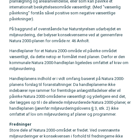
planlægning og arealanvendelse, eller som kan påvirke et
internationalt beskyttelsesområde væsentligt. (Med "væsenlig
påvirkning" forstås såvel positive som negative væsentlige
påvirkninger).
På baggrund af ovenstående har Naturstyrelsen udarbejdet en
miljøvurdering, der belyser konsekvenserne ved at gennemføre
Natura 2000-planen for område nr. 46 Anholt.
Handleplaner for et Natura 2000-område vil påvirke området
væsentligt, da dette netop er formålet med planen. Derfor er den
kommunale Natura 2000-handleplan ligeledes omfattet af krav om
miljøvurdering.
Handleplanens indhold er i vidt omfang baseret på Natura 2000-
planens forslag til foranstaltninger. Da handleplanerne ikke
indebærer nye rammer for fremtidige anlægstilladelser eller vil
påvirke Natura 2000-områderne væsentligt og yderligere end det,
der lægges op til i de allerede miljøvurderede Natura 2000-planer, er
handleplanen (jævnfør miljøvurderingslovens § 3, stk. 2) ikke
omfattet af lov om miljøvurdering af planer og programmer.
Fredninger
Store dele af Natura 2000-området er fredet. Ved ovennævnte
miljøvurderinger er konsekvensen i forhold til fredningerne ikke