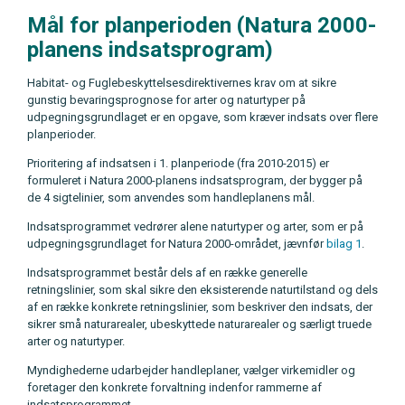
Mål for planperioden (Natura 2000-
planens indsatsprogram)
Habitat- og Fuglebeskyttelsesdirektivernes krav om at sikre
gunstig bevaringsprognose for arter og naturtyper på
udpegningsgrundlaget er en opgave, som kræver indsats over flere
planperioder.
Prioritering af indsatsen i 1. planperiode (fra 2010-2015) er
formuleret i Natura 2000-planens indsatsprogram, der bygger på
de 4 sigtelinier, som anvendes som handleplanens mål.
Indsatsprogrammet vedrører alene naturtyper og arter, som er på
udpegningsgrundlaget for Natura 2000-området, jævnfør
bilag 1
.
Indsatsprogrammet består dels af en række generelle
retningslinier, som skal sikre den eksisterende naturtilstand og dels
af en række konkrete retningslinier, som beskriver den indsats, der
sikrer små naturarealer, ubeskyttede naturarealer og særligt truede
arter og naturtyper.
Myndighederne udarbejder handleplaner, vælger virkemidler og
foretager den konkrete forvaltning indenfor rammerne af
indsatsprogrammet.