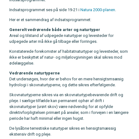
Indsatsprogrammet ses på side 19-21 i
Natura 2000-planen
.
Her er et sammendrag af indsatsprogrammet:
Generelt vedrørende både arter og naturtyper
Areal og tilstand af udpegede naturtyper og levesteder for
udpegede arter må ikke gå tilbage eller forringes.
Konstaterede forekomster af habitatnaturtyper og levesteder, som
ikke er beskyttet af natur- og miljølovgivningen skal sikres mod
ødelæggelse.
Vedrørende naturtyperne
Det undersøges, hvor der er behov for en mere hensigtsmsæsig
hydrologi i skovnaturtyperne, og dette sikres efterfølgende.
Skovnaturtyperne sikres via en skovnaturtypebevarende drift og
pleje. I særlige tilfælde kan permanent ophør af drift i
skovnaturtyper (urørt skov) være nødvendig for at opfylde
direktivforpligtelsen primært på arealer, som i forvejen i en længere
periode har haft minimal eller ingen hugst.
De lysåbne terrestiske naturtyper sikres en hensigtsmæssig
ekstensiv drift og pleje.