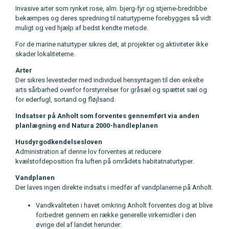
Invasive arter som rynket rose, alm. bjerg-fyr og stjerne-bredribbe
bekæmpes og deres spredning til naturtyperne forebygges så vidt
muligt og ved hjælp af bedst kendte metode.
For de marine naturtyper sikres det, at projekter og aktiviteter ikke
skader lokaliteterne.
Arter
Der sikres levesteder med individuel hensyntagen til den enkelte
arts sårbarhed overfor forstyrrelser for gråsæl og spættet sæl og
for ederfugl, sortand og fløjlsand.
Indsatser på Anholt som forventes gennemført via anden
planlægning end Natura 2000-handleplanen
Husdyrgodkendelsesloven
Administration af denne lov forventes at reducere
kvælstofdeposition fra luften på områdets habitatnaturtyper.
Vandplanen
Der laves ingen direkte indsats i medfør af vandplanerne på Anholt.
Vandkvaliteten i havet omkring Anholt forventes dog at blive
forbedret gennem en række generelle virkemidler i den
øvrige del af landet herunder: