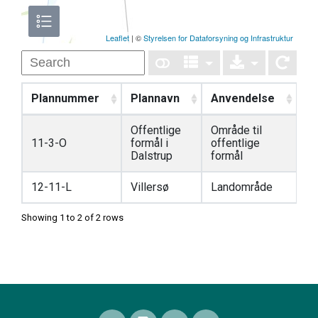
Leaflet
| ©
Styrelsen for Dataforsyning og Infrastruktur
Plannummer
Plannavn
Anvendelse
St
Offentlige
Område til
11-3-O
formål i
offentlige
Ve
Dalstrup
formål
12-11-L
Villersø
Landområde
Ve
Showing 1 to 2 of 2 rows