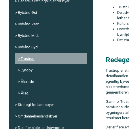
Generelle retningslinjer for byer
Trustr
De udvi
Bybånd Øst
letbane
Kulturs
Bybånd Vest
Hovedv
bymiljø
Bybånd Midt
Der eta
Bybånd Syd
Redegø
Trustrup
Lyngby
Trustrup er e
detailhandlen
egentlig byvæk
Ålsrode
sikkerhedsmæs
gennemkørende
Ålsø
Gammel Trustr
Strategi for landsbyer
samfundsudvik
bygningers ar
Omdannelseslandsbyer
resultatet her
Der er flere e
Den fleksible landsbymodel