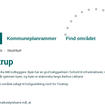
Kommuneplanrammer
Find området
/
TRUSTRUP
YD
trup
irka 840 indbyggere. Byen har en god beliggenhed i forhold til infrastrukturen, 
år igennem byen, og byen er stationsby langs Aarhus Letbane.
re område udlagt til boligudvikling nord for Trustrup.
albestyrelsens mål, at: