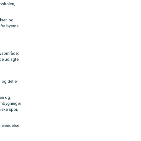
roskolen,
elsen og
 fra byerne
ervsområdet
 de udlagte
 og det er
ken og
ombygninger,
iske spor,
 anvendelse