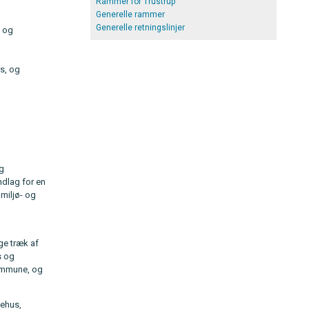
Rammer for Trustrup
Generelle rammer
Generelle retningslinjer
5 og
s, og
og
ndlag for en
 miljø- og
ge træk af
s og
Kommune, og
gehus,