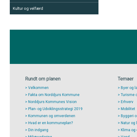
Kultur og velfærd
Rundt om planen
Temaer
Velkommen
Byer og l
Fakta om Norddjurs Kommune
Turisme og
Norddjurs Kommunes Vision
Erhverv
Plan- og Udviklingsstrategi 2019
Mobilitet
Kommunen og omverdenen
Byggeri o
Hvad er en kommuneplan?
Natur og 
Din indgang
Klima og 