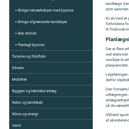
tandlæge, bør
som sammen me
Øvrige netværksbyer med byzone
En sti med et 
Øvrige afgrænsede landsbyer
forholdene fo
til Toubroskol
Øen Anholt
Planlægn
Planlagt byzone
Der er flere 
ved stationen 
Turisme og friluftsliv
områder til er
planperioden.
Erhverv
Linjeføringen 
Mobilitet
derfor Vejdir
Den fortsatte 
Byggeri og tekniske anlæg
udlægningen a
anlægsarbejder
Natur og landskab
så de væsentli
Klima og energi
Såfremt sports
af eksisteren
Vand