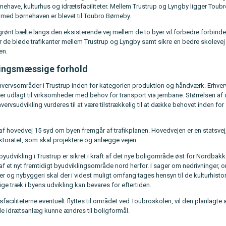
nehave, kulturhus og idrætsfaciliteter. Mellem Trustrup og Lyngby ligger Toub
d børnehaven er blevet til Toubro Børneby.
grønt bælte langs den eksisterende vej mellem de to byer vil forbedre forbind
r de bløde trafikanter mellem Trustrup og Lyngby samt sikre en bedre skolevej
en.
ingsmæssige forhold
erhvervsområder i Trustrup inden for kategorien produktion og håndværk. Erhv
er udlagt til virksomheder med behov for transport via jernbane. Størrelsen af
hvervsudvikling vurderes til at være tilstrækkelig til at dække behovet inden for
af hovedvej 15 syd om byen fremgår af trafikplanen. Hovedvejen er en statsvej,
ektoratet, som skal projektere og anlægge vejen.
byudvikling i Trustrup er sikret i kraft af det nye boligområde øst for Nordbak
f et nyt fremtidigt byudviklingsområde nord herfor. I sager om nedrivninger, 
 og nybyggeri skal der i videst muligt omfang tages hensyn til de kulturhistor
ge træk i byens udvikling kan bevares for eftertiden.
faciliteterne eventuelt flyttes til området ved Toubroskolen, vil den planlagte
de idrætsanlæg kunne ændres til boligformål.