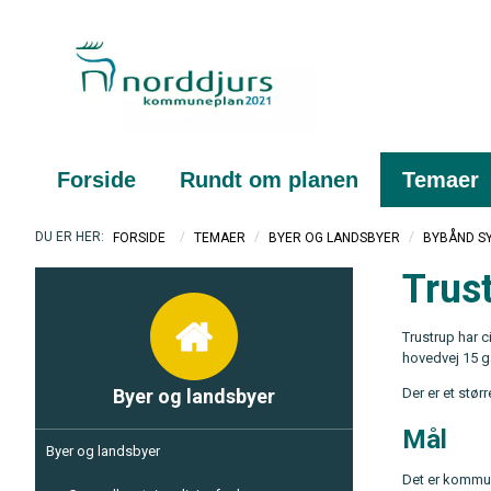
Forside
Rundt om planen
Temaer
/
/
/
FORSIDE
TEMAER
BYER OG LANDSBYER
BYBÅND S
Trus
Trustrup har c
hovedvej 15 g
Byer og landsbyer
Der er et stør
Mål
Byer og landsbyer
Det er kommun