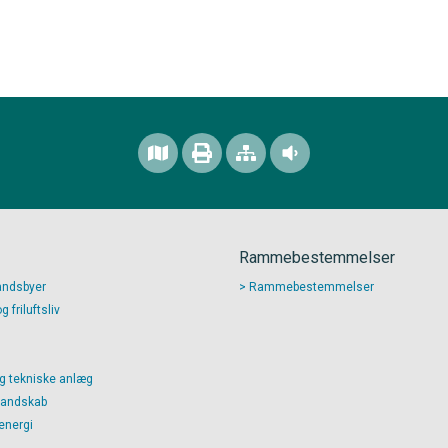
Rammebestemmelser
andsbyer
Rammebestemmelser
 friluftsliv
g tekniske anlæg
landskab
energi