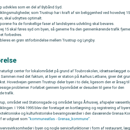
up udvikles som en del af Bybånd Syd.
klingsmuligheder, som Trustrup har i kraft af sin beliggenhed ved hovedvej 1
n, skal udnyttes optimalt.
porene fra de forskellige faser af landsbyens udvikling skal bevares.
ej 15 skal føres syd om byen, så generne fra den gennemkørende trafik fjerne
et forbedres.
bleres en grøn stiforbindelse mellem Trustrup og Lyngby.
relse
t naturligt center for lokalområdet på grund af Toubroskolen, idrætsanlægget 
. Sammen med det faktum, at byen er station på Aarhus Letbane, giver det gru
st. Hovedvejen gennem Trustrup deler byen i to dele, ligesom den er årsag til
sige problemer. Forløbet gennem byområdet er desuden til gene for den
 trafik.
up, området ved Stationsgade og området langs Århusvej, afspejler væsentli
lingen. I 1994-1995 blev der foretaget en kortlægning og registrering af byer
kitektoniske og kulturhistoriske bevaringsværdier i den daværende Grenaa 
af er udgivet som
"kommuneatlas - Grenaa_kommune".
rhvervsvirksomheder i byen og nogle servicefunktioner i form af restaurant, læ