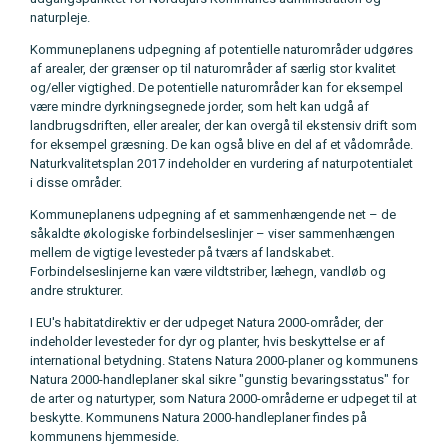
naturpleje.
Kommuneplanens udpegning af potentielle naturområder udgøres
af arealer, der grænser op til naturområder af særlig stor kvalitet
og/eller vigtighed. De potentielle naturområder kan for eksempel
være mindre dyrkningsegnede jorder, som helt kan udgå af
landbrugsdriften, eller arealer, der kan overgå til ekstensiv drift som
for eksempel græsning. De kan også blive en del af et vådområde.
Naturkvalitetsplan 2017 indeholder en vurdering af naturpotentialet
i disse områder.
Kommuneplanens udpegning af et sammenhængende net – de
såkaldte økologiske forbindelseslinjer – viser sammenhængen
mellem de vigtige levesteder på tværs af landskabet.
Forbindelseslinjerne kan være vildtstriber, læhegn, vandløb og
andre strukturer.
I EU's habitatdirektiv er der udpeget Natura 2000-områder, der
indeholder levesteder for dyr og planter, hvis beskyttelse er af
international betydning. Statens Natura 2000-planer og kommunens
Natura 2000-handleplaner skal sikre "gunstig bevaringsstatus" for
de arter og naturtyper, som Natura 2000-områderne er udpeget til at
beskytte. Kommunens Natura 2000-handleplaner findes på
kommunens hjemmeside.