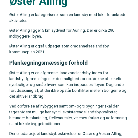
Øster Alling
Øster Alling er kategoriseret som en landsby med lokalforankrede
aktiviteter.
Øster Alling ligger 5 km sydvest for Auning. Der er cirka 290
indbyggere i byen.
Øster Alling er også udpeget som omdannelseslandsby i
kommuneplan 2021.
Planlægningsmæssige forhold
Øster Alling er en afgrænset landzonelandsby. Inden for
landsbyafgrænsningen er der mulighed for opførelse af enkelte
nye boliger og småerhverv, som kan indpasses i byen. Dog under
forudsætning af, at der ikke opstår konflikter mellem boligerne og
det aktive landbrug.
Ved opførelse af nybyggeri samt om- og tilbygninger skal der
tages videst mulige hensyn til eksisterende landsbykvaliteter,
herunder beplantning, fællesarealer, vejenes forløb og udformning
samt lokale byggetraditioner.
Der er udarbejdet landsbybeskrivelse for Øster og Vester Alling,