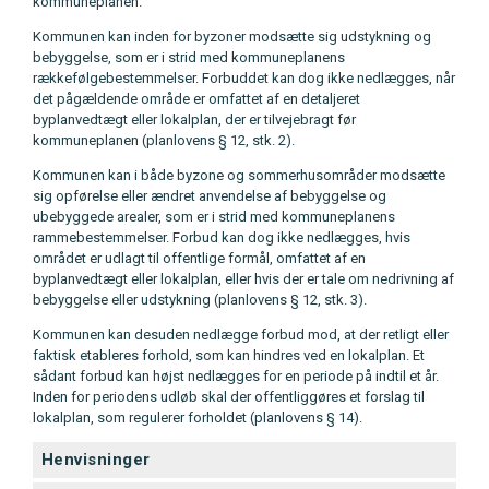
kommuneplanen.
Kommunen kan inden for byzoner modsætte sig udstykning og
bebyggelse, som er i strid med kommuneplanens
rækkefølgebestemmelser. Forbuddet kan dog ikke nedlægges, når
det pågældende område er omfattet af en detaljeret
byplanvedtægt eller lokalplan, der er tilvejebragt før
kommuneplanen (planlovens § 12, stk. 2).
Kommunen kan i både byzone og sommerhusområder modsætte
sig opførelse eller ændret anvendelse af bebyggelse og
ubebyggede arealer, som er i strid med kommuneplanens
rammebestemmelser. Forbud kan dog ikke nedlægges, hvis
området er udlagt til offentlige formål, omfattet af en
byplanvedtægt eller lokalplan, eller hvis der er tale om nedrivning af
bebyggelse eller udstykning (planlovens § 12, stk. 3).
Kommunen kan desuden nedlægge forbud mod, at der retligt eller
faktisk etableres forhold, som kan hindres ved en lokalplan. Et
sådant forbud kan højst nedlægges for en periode på indtil et år.
Inden for periodens udløb skal der offentliggøres et forslag til
lokalplan, som regulerer forholdet (planlovens § 14).
Henvisninger