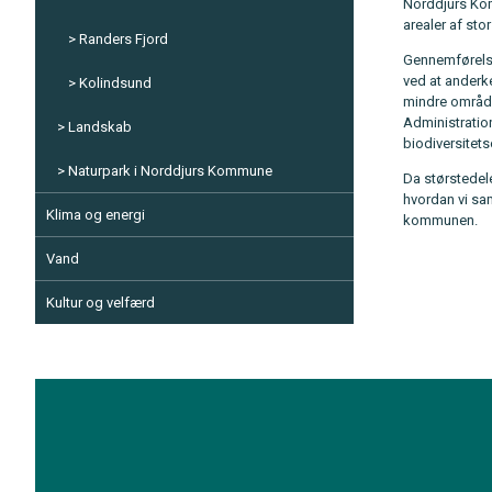
Norddjurs Komm
arealer af st
Randers Fjord
Gennemførelse
ved at anderke
Kolindsund
mindre område
Administratio
Landskab
biodiversitet
Naturpark i Norddjurs Kommune
Da størstedele
hvordan vi sa
Klima og energi
kommunen.
Vand
Kultur og velfærd