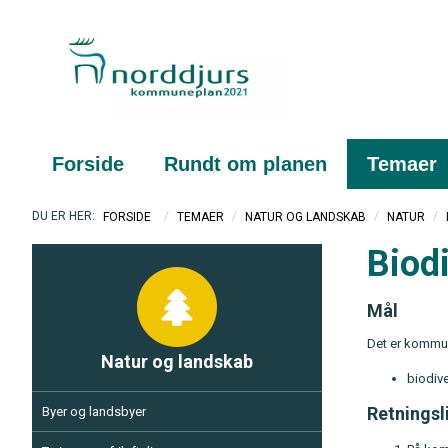
Forside
Rundt om planen
Temaer
/
/
/
/
FORSIDE
TEMAER
NATUR OG LANDSKAB
NATUR
Biodi
Mål
Det er kommun
Natur og landskab
biodive
Retningsl
Byer og landsbyer