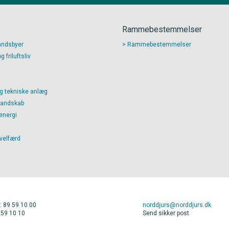
Rammebestemmelser
andsbyer
Rammebestemmelser
 friluftsliv
g tekniske anlæg
landskab
energi
 velfærd
: 89 59 10 00
norddjurs@norddjurs.dk
 59 10 10
Send sikker post