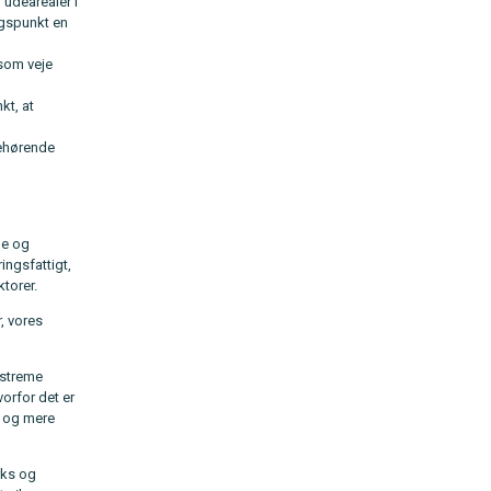
 udearealer i
ngspunkt en
som veje
kt, at
mehørende
pe og
ingsfattigt,
torer.
r, vores
kstreme
orfor det er
e og mere
rks og