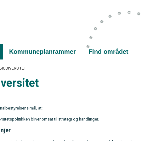
Kommuneplanrammer
Find området
BIODIVERSITET
versitet
albestyrelsens mål, at:
rsitetspolitikken bliver omsat til strategi og handlinger.
injer