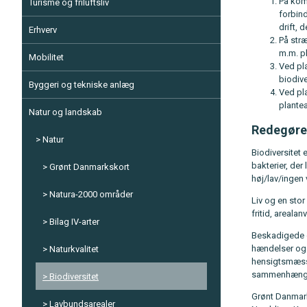
På komm
Turisme og friluftsliv
forbin
drift, 
Erhverv
På str
m.m. p
Mobilitet
Ved pl
biodive
Byggeri og tekniske anlæg
Ved pl
plantea
Natur og landskab
Redegøre
Natur
Biodiversitet 
bakterier, der
Grønt Danmarkskort
høj/lav/ingen
Natura-2000 områder
Liv og en stor
fritid, areala
Bilag IV-arter
Beskadigede ø
hændelser og 
Naturkvalitet
hensigtsmæssi
sammenhænge
Biodiversitet
Grønt Danmark
Lavbundsarealer