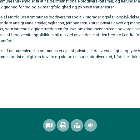
unes virkemidler til at nå de internationale biodiversi-tetsmål, og herunder a
or vigtighed for biologisk mangfoldighed og økosystemtjenester.
 af Norddjurs Kommunes biodiversitetspolitik bidrager også til oppfyl-delse
nde større grønne arealer, vejkanter, jernbanestrukturer, private haver og man
r, som værende vigtige trædesten for livet omkring menneskene og vores s
nen af biodiversitetspolitikken sikres ved anvendelse af den bedste kendte f
sområdet.
n af naturarealerne i kommunen er ejet af private, er det væsentligt at oplyse
mmen bedst muligt kan bevare og skabe en stærk biodiversitet, både helt lokalt