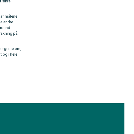
t sikre
 af målene
ge andre
amfund.
orskning på
 borgerne om,
 og i hele