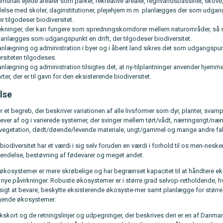
unalt ejede arealer som parker, rekreative arealer, regnvandsbassiner, skove,
delse med skoler, daginstitutioner, plejehjem m.m. planlægges der som udga
der tilgodeser biodiversitet.
ækninger, der kan fungere som spredningskorridorer mellem naturområder, så 
lanlægges som udgangspunkt en drift, der tilgodeser biodiversitet.
anlægning og administration i byer og i åbent land sikres det som udgangspun
rsiteten tilgodeses.
anlægning og administration tilsigtes det, at ny-tilplantninger anvender hjem
rter, der er til gavn for den eksisterende biodiversitet.
lse
er et begreb, der beskriver variationen af alle livsformer som dyr, planter, svam
 lever af og i varierede systemer, der svinger mellem tørt/vådt, nærringsrigt/nærr
 vegetation, dødt/døende/levende materiale, ungt/gammel og mange andre fak
 biodiversitet har et værdi i sig selv foruden en værdi i forhold til os men-neske
nvendelse, bestøvning af fødevarer og meget andet.
kosystemer er mere skrøbelige og har begrænset kapacitet til at håndtere e
nye påvirkninger. Robuste økosystemer er i større grad selvop-retholdende, hv
gt at bevare, beskytte eksisterende økosyste-mer samt planlægge for størr
nde økosystemer.
skort og de retningslinjer og udpegninger, der beskrives deri er en af Danma