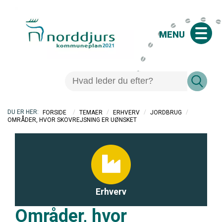
MENU
/
/
/
/
FORSIDE
TEMAER
ERHVERV
JORDBRUG
OMRÅDER, HVOR SKOVREJSNING ER UØNSKET
Erhverv
Områder, hvor