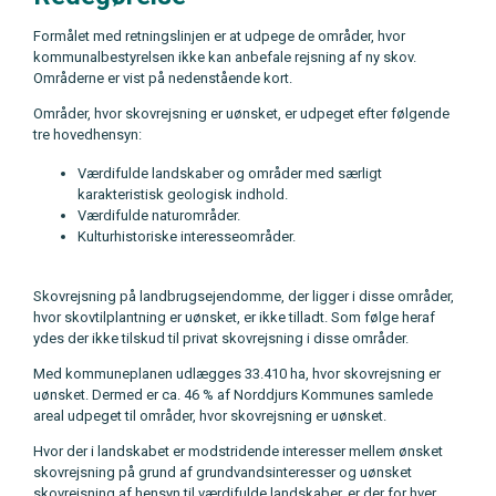
Formålet med retningslinjen er at udpege de områder, hvor
kommunalbestyrelsen ikke kan anbefale rejsning af ny skov.
Områderne er vist på nedenstående kort.
Områder, hvor skovrejsning er uønsket, er udpeget efter følgende
tre hovedhensyn:
Værdifulde landskaber og områder med særligt
karakteristisk geologisk indhold.
Værdifulde naturområder.
Kulturhistoriske interesseområder.
Skovrejsning på landbrugsejendomme, der ligger i disse områder,
hvor skovtilplantning er uønsket, er ikke tilladt. Som følge heraf
ydes der ikke tilskud til privat skovrejsning i disse områder.
Med kommuneplanen udlægges 33.410 ha, hvor skovrejsning er
uønsket. Dermed er ca. 46 % af Norddjurs Kommunes samlede
areal udpeget til områder, hvor skovrejsning er uønsket.
Hvor der i landskabet er modstridende interesser mellem ønsket
skovrejsning på grund af grundvandsinteresser og uønsket
skovrejsning af hensyn til værdifulde landskaber, er der for hver