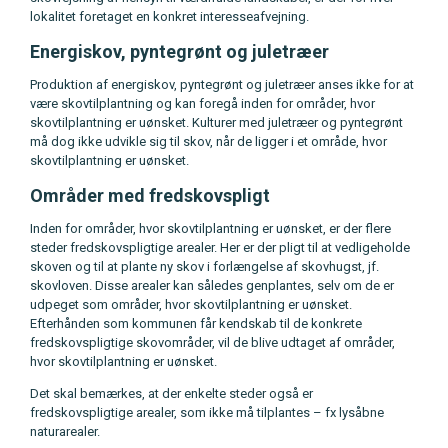
lokalitet foretaget en konkret interesseafvejning.
Energiskov, pyntegrønt og juletræer
Produktion af energiskov, pyntegrønt og juletræer anses ikke for at
være skovtilplantning og kan foregå inden for områder, hvor
skovtilplantning er uønsket. Kulturer med juletræer og pyntegrønt
må dog ikke udvikle sig til skov, når de ligger i et område, hvor
skovtilplantning er uønsket.
Områder med fredskovspligt
Inden for områder, hvor skovtilplantning er uønsket, er der flere
steder fredskovspligtige arealer. Her er der pligt til at vedligeholde
skoven og til at plante ny skov i forlængelse af skovhugst, jf.
skovloven. Disse arealer kan således genplantes, selv om de er
udpeget som områder, hvor skovtilplantning er uønsket.
Efterhånden som kommunen får kendskab til de konkrete
fredskovspligtige skovområder, vil de blive udtaget af områder,
hvor skovtilplantning er uønsket.
Det skal bemærkes, at der enkelte steder også er
fredskovspligtige arealer, som ikke må tilplantes – fx lysåbne
naturarealer.