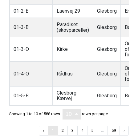
01-2-E
Laenvej 29
Glesborg
Erhve
Paradiset
01-3-B
Glesborg
Bolig
(skovparceller)
Områd
01-3-O
Kirke
Glesborg
offent
formå
Områd
01-4-O
Rådhus
Glesborg
offent
formå
Glesborg
01-5-B
Glesborg
Bolig
Kærvej
10
Showing 1 to 10 of 588 rows
rows per page
‹
1
2
3
4
5
...
59
›