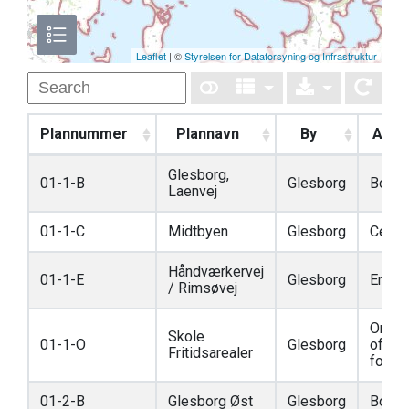
Leaflet
| ©
Styrelsen for Dataforsyning og Infrastruktur
Plannummer
Plannavn
By
Anve
Glesborg,
01-1-B
Glesborg
Bolig
Laenvej
01-1-C
Midtbyen
Glesborg
Cente
Håndværkervej
01-1-E
Glesborg
Erhve
/ Rimsøvej
Områd
Skole
01-1-O
Glesborg
offent
Fritidsarealer
formå
01-2-B
Glesborg Øst
Glesborg
Bolig