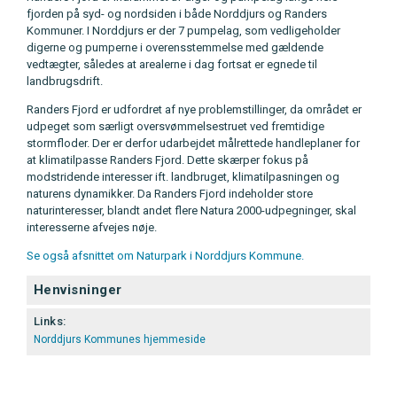
fjorden på syd- og nordsiden i både Norddjurs og Randers
Kommuner. I Norddjurs er der 7 pumpelag, som vedligeholder
digerne og pumperne i overensstemmelse med gældende
vedtægter, således at arealerne i dag fortsat er egnede til
landbrugsdrift.
Randers Fjord er udfordret af nye problemstillinger, da området er
udpeget som særligt oversvømmelsestruet ved fremtidige
stormfloder. Der er derfor udarbejdet målrettede handleplaner for
at klimatilpasse Randers Fjord. Dette skærper fokus på
modstridende interesser ift. landbruget, klimatilpasningen og
naturens dynamikker. Da Randers Fjord indeholder store
naturinteresser, blandt andet flere Natura 2000-udpegninger, skal
interesserne afvejes nøje.
Se også afsnittet om Naturpark i Norddjurs Kommune.
Henvisninger
Links:
Norddjurs Kommunes hjemmeside