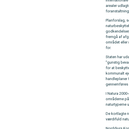
internationale
arealer udlag
foranstaltning
Planforslag, s
naturbeskytte
godkendelser, 
fremgå af afgø
området eller 
for.
Staten har ud
”gunstig beva
for at beskyt
kommunalt eje
handleplaner 
gennemføres de
I Natura 2000
områderne på 
naturtyperne 
De kortlagte 
værdifuld nat
Norddjurs Ko