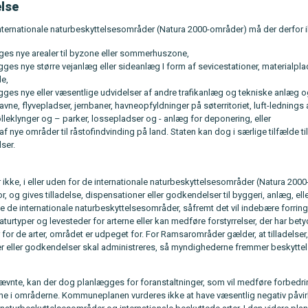
lse
internationale naturbeskyttelsesområder (Natura 2000-områder) må der derfor i
es nye arealer til byzone eller sommerhuszone,
ges nye større vejanlæg eller sideanlæg I form af sevicestationer, materialpl
de,
gges nye eller væsentlige udvidelser af andre trafikanlæg og tekniske anlæg 
havne, flyvepladser, jernbaner, havneopfyldninger på søterritoriet, luft-lednings
leklynger og – parker, lossepladser og - anlæg for deponering, eller
f nye områder til råstofindvinding på land. Staten kan dog i særlige tilfælde ti
lser.
r ikke, i eller uden for de internationale naturbeskyttelsesområder (Natura 200
, og gives tilladelse, dispensationer eller godkendelser til byggeri, anlæg, eller
e de internationale naturbeskyttelsesområder, såfremt det vil indebære forring
urtyper og levesteder for arterne eller kan medføre forstyrrelser, der har bety
or de arter, området er udpeget for. For Ramsarområder gælder, at tilladelser,
r eller godkendelser skal administreres, så myndighederne fremmer beskyttel
vnte, kan der dog planlægges for foranstaltninger, som vil medføre forbedri
ne i områderne. Kommuneplanen vurderes ikke at have væsentlig negativ påvi