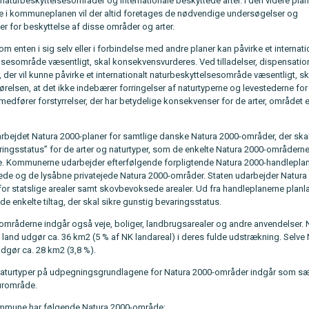
 naturbeskyttelsesområder og internationale beskyttede arter. I den videre pla
te i kommuneplanen vil der altid foretages de nødvendige undersøgelser og
er for beskyttelse af disse områder og arter.
om enten i sig selv eller i forbindelse med andre planer kan påvirke et internati
lsesområde væsentligt, skal konsekvensvurderes. Ved tilladelser, dispensation
der vil kunne påvirke et internationalt naturbeskyttelsesområde væsentligt, sk
relsen, at det ikke indebærer forringelser af naturtyperne og levestederne for 
medfører forstyrrelser, der har betydelige konsekvenser for de arter, området 
arbejdet Natura 2000-planer for samtlige danske Natura 2000-områder, der skal
ringsstatus” for de arter og naturtyper, som de enkelte Natura 2000-områdern
te. Kommunerne udarbejder efterfølgende forpligtende Natura 2000-handleplan
de og de lysåbne privatejede Natura 2000-områder. Staten udarbejder Natura
for statslige arealer samt skovbevoksede arealer. Ud fra handleplanerne pla
 enkelte tiltag, der skal sikre gunstig bevaringsstatus.
-områderne indgår også veje, boliger, landbrugsarealer og andre anvendelser. 
land udgør ca. 36 km2 (5 % af NK landareal) i deres fulde udstrækning. Selve 
udgør ca. 28 km2 (3,8 %).
naturtyper på udpegningsgrundlagene for Natura 2000-områder indgår som sæ
urområde.
mmune har følgende Natura 2000-område: