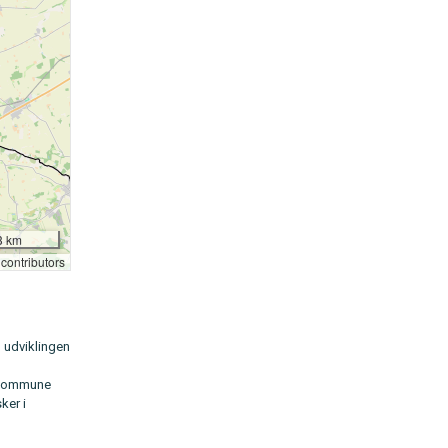
l udviklingen
s Kommune
ker i