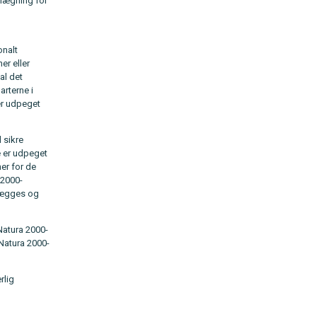
nlægning for
onalt
er eller
al det
arterne i
er udpeget
 sikre
e er udpeget
er for de
 2000-
nlægges og
Natura 2000-
Natura 2000-
rlig