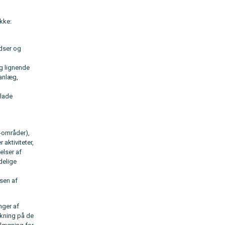
kke:
adser og
og lignende
 anlæg,
llade
0-områder),
 aktiviteter,
elser af
delige
sen af
nger af
rkning på de