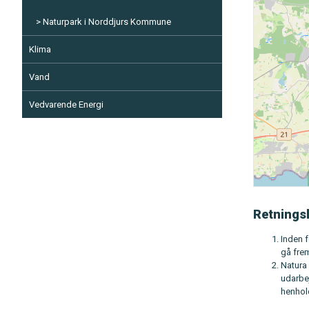
Naturpark i Norddjurs Kommune
Klima
Vand
Vedvarende Energi
Retningsl
Inden f
gå frem
Natura
udarbe
henhold