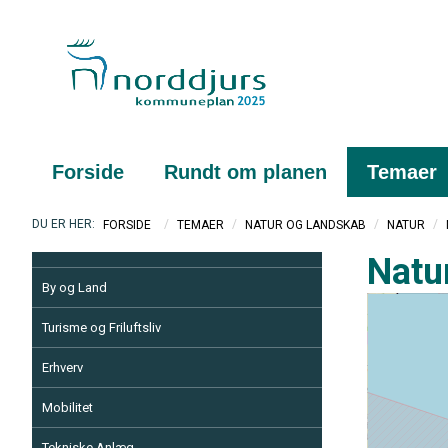
Forside
Rundt om planen
Temaer
/
/
/
/
FORSIDE
TEMAER
NATUR OG LANDSKAB
NATUR
Natu
By og Land
Turisme og Friluftsliv
Erhverv
Mobilitet
Tekniske Anlæg