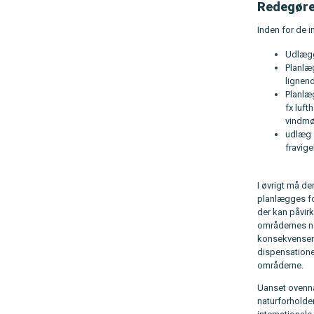
Redegøre
Inden for de 
Udlægg
Planlæg
lignen
Planlæ
fx luft
vindmøl
udlæg a
fravige
I øvrigt må de
planlægges for
der kan påvirk
områdernes nat
konsekvenser f
dispensatione
områderne.
Uanset ovennæ
naturforholde