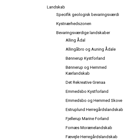
Landskab
Specifik geologisk bevaringsværdi
Kystnærhedszonen
Bevaringsværdige landskaber
Alling Ådal
Allingåbro og Auning Ådale
Bønnerup Kystforland
Bønnerup og Hemmed
Kærlandskab
Det Rekreative Grenaa
Emmedsbo Kystforland
Emmedsbo og Hemmed Skove
Estruplund Herregårdslandskab
Fjellerup Marine Forland
Fornæs Morænelandskab
Fævejle Herregårdslandskab