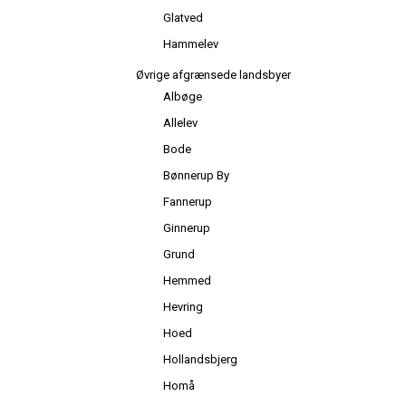
Glatved
Hammelev
Øvrige afgrænsede landsbyer
Albøge
Allelev
Bode
Bønnerup By
Fannerup
Ginnerup
Grund
Hemmed
Hevring
Hoed
Hollandsbjerg
Homå