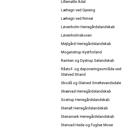
Lillemølle Ådal
Læhegn ved Gjesing
Læhegn ved Rimsø
Løvenholm Herregårdslandskab
Løvenholmskoven
Mejlgård Herregårdslandskab
Mogenstrup Kystforland
Ramten og Dystrup Sølandskab
Råstof- og deponeringsområde ved
Glatved Strand
Skodå og Glatved Smeltevandsdale
Skærvad Herregårdslandskab
Sostrup Herregårdslandskab
Stenalt Herregårdslandskab
Stensmark Herregårdslandskab
Stenvad Hede og Fuglsø Mose