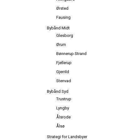
Ørsted
Fausing
Bybånd Midt
Glesborg
Ørum
Bønnerup Strand
Fjellerup
Gjerrild
Stenvad
Bybånd Syd
Trustrup
Lyngby
Ålsrode
Ålsø
Strategi for Landsbyer