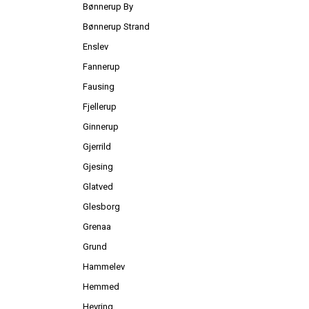
Bønnerup By
Bønnerup Strand
Enslev
Fannerup
Fausing
Fjellerup
Ginnerup
Gjerrild
Gjesing
Glatved
Glesborg
Grenaa
Grund
Hammelev
Hemmed
Hevring