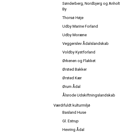
Sønderberg, Nordbjerg og Anholt
By
Thorsø Høje
Udby Marine Forland
Udby Moræne
Veggerslev Ådalslandskab
Voldby Kystforland
Ørkenen og Flakket
Ørsted Bakker
Ørsted Kær
Ørum Ådal
Ålsrode Udskiftningslandskab
Værdifuldt kulturmiljø
Basland Huse
Gl. Estrup
Hevring Ådal