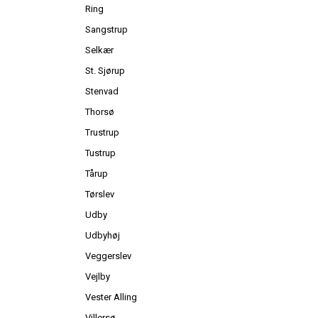
Ring
Sangstrup
Selkær
St. Sjørup
Stenvad
Thorsø
Trustrup
Tustrup
Tårup
Tørslev
Udby
Udbyhøj
Veggerslev
Vejlby
Vester Alling
Villersø