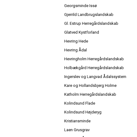
Georgsminde Issø
Gjerrild Landbrugslandskab
Gl. Estrup Herregårdslandskab
Glatved Kystforland
Hevring Hede
Hevring Ådal
Hevringholm Herregårdslandskab
Holbækgård Herregårdslandskab
Ingerslev og Langvad Ådalssystem
Kare og Hollandsbjerg Holme
Katholm Herregårdslandskab
Kolindsund Flade
Kolindsund Højderyg
Kristiansminde
Laen Grusgrav