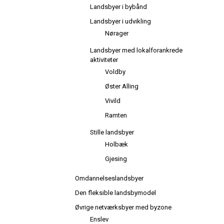
Landsbyer i bybånd
Landsbyer i udvikling
Nørager
Landsbyer med lokalforankrede
aktiviteter
Voldby
Øster Alling
Vivild
Ramten
Stille landsbyer
Holbæk
Gjesing
Omdannelseslandsbyer
Den fleksible landsbymodel
Øvrige netværksbyer med byzone
Enslev