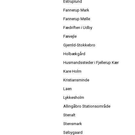
Estruplund
Fannerup Mark
Fannerup Mølle
Fædriften i Udby
Fævejle
Gjerrild-Stokkebro
Holbækgård
Husmandssteder i Fjellerup Kær
Kare Holm
Kristiansminde
Laen
Lykkesholm
Allingåbro Stationsområde
Stenalt
Stensmark
Søbygaard