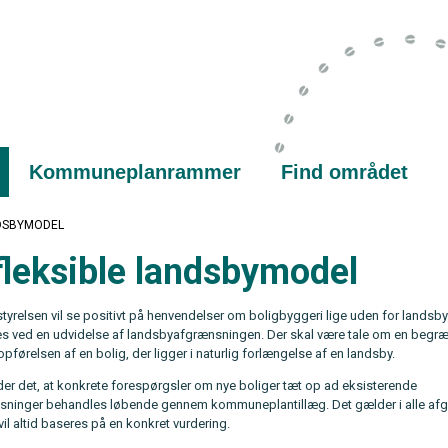
Kommuneplanrammer
Find området
NDSBYMODEL
fleksible landsbymodel
relsen vil se positivt på henvendelser om boligbyggeri lige uden for landsby
s ved en udvidelse af landsbyafgrænsningen. Der skal være tale om en begr
pførelsen af en bolig, der ligger i naturlig forlængelse af en landsby.
yder det, at konkrete forespørgsler om nye boliger tæt op ad eksisterende
sninger behandles løbende gennem kommuneplantillæg. Det gælder i alle a
il altid baseres på en konkret vurdering.