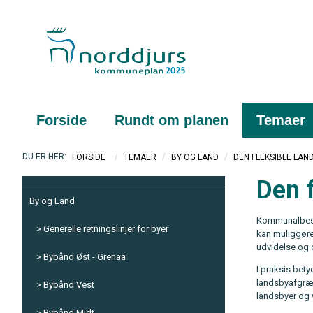
Forside
Rundt om planen
Temaer
/
/
/
DEN FLEKSIBLE LA
FORSIDE
TEMAER
BY OG LAND
Den 
By og Land
Kommunalbesty
Generelle retningslinjer for byer
kan muliggøre
udvidelse og o
Bybånd Øst - Grenaa
I praksis bet
landsbyafgræ
Bybånd Vest
landsbyer og v
Bybånd Midt