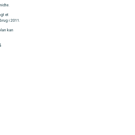
midte.
gt et
brug i 2011.
plan kan
å