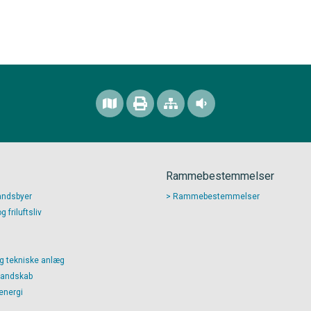
Rammebestemmelser
andsbyer
Rammebestemmelser
 friluftsliv
g tekniske anlæg
landskab
energi