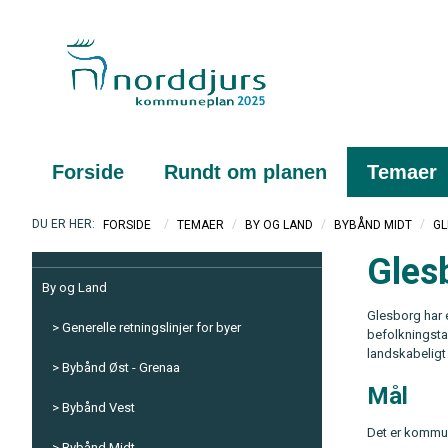
Forside
Rundt om planen
Temaer
/
/
/
/
G
FORSIDE
TEMAER
BY OG LAND
BYBÅND MIDT
Gles
By og Land
Glesborg har 
Generelle retningslinjer for byer
befolkningstal
landskabeligt
Bybånd Øst - Grenaa
Mål
Bybånd Vest
Det er kommun
Bybånd Midt