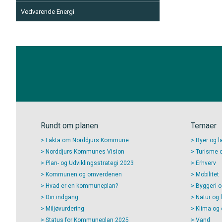
Vedvarende Energi
Rundt om planen
Temaer
Fakta om Norddjurs Kommune
Byer og l
Norddjurs Kommunes Vision
Turisme og
Plan- og Udviklingsstrategi 2023
Erhverv
Kommunen og omverdenen
Mobilitet
Hvad er en kommuneplan?
Byggeri o
Din indgang
Natur og 
Miljøvurdering
Klima og 
Status for Kommuneplan 2025
Vand