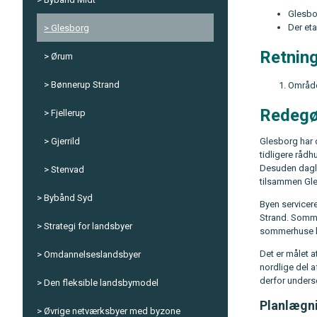
Glesbo
Der eta
Glesborg
Retning
Ørum
Bønnerup Strand
Område
Redegø
Fjellerup
Glesborg har o
Gjerrild
tidligere rådh
Desuden dagli
Stenvad
tilsammen Gl
Bybånd Syd
Byen servicer
Strand. Somme
Strategi for landsbyer
sommerhuse ka
Det er målet 
Omdannelseslandsbyer
nordlige del 
derfor unders
Den fleksible landsbymodel
Planlægn
Øvrige netværksbyer med byzone