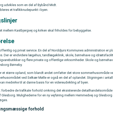
rg udvikles som en del af Bybånd Midt.
bleres et trafikknudepunkt i byen.
slinjer
t mellem Kastbjergvej og kirken skal friholdes for bebyggelse.
relse
ffentlig og privat service. En del af Norddjurs Kommunes administration er pla
us. Der er endvidere lægehus, tandlægeklinik, skole, børnehave og idrætsfacilit
gvarebutikker og flere private og offentlige virksomheder. Skole og børneha
esborg Børneby.
er et større opland, som blandt andet omfatter det store sommerhusområde 
rhusområdet ved Selkær Mølle er også en del af oplandet. Stigningen i antall
n medvirke til at danne basis for en videreudvikling af byen.
at forbedre de trafikale forhold omkring det eksisterende detailhandelsområde 
af Glesborg. Mulighederne for en ny vejføring mellem Hemmedvej og Glesborg
øges.
ingsmæssige forhold