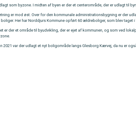
lagt som byzone. I midten af byen er der et centerområde, der er udlagt til by
tning er mod øst. Over for den kommunale administrationsbygning er der udla
 boliger. Her har Norddjurs Kommune opført 60 ældreboliger, som blev taget i 
et er der et område til byudvikling, der er ejet af kommunen, og som ved lokal
yzone.
 2021 var der udlagt et nyt boligområde langs Glesborg Kærvej, da nu er ogs
.