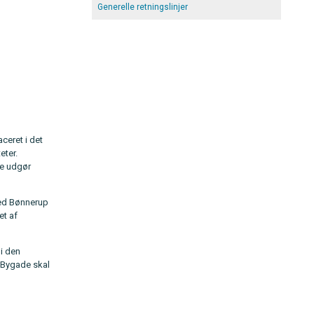
Generelle retningslinjer
ceret i det
eter.
ve udgør
ved Bønnerup
et af
i den
 Bygade skal