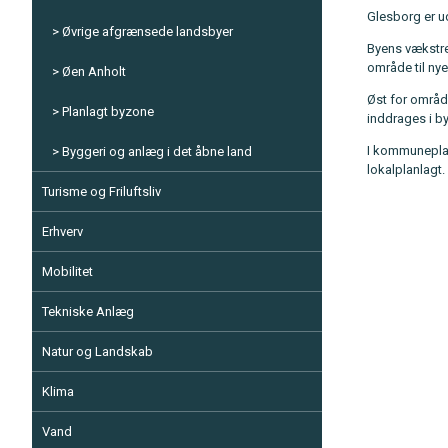
Glesborg er ud
Øvrige afgrænsede landsbyer
Byens vækstre
område til nye
Øen Anholt
Øst for områd
Planlagt byzone
inddrages i b
I kommuneplan
Byggeri og anlæg i det åbne land
lokalplanlagt
Turisme og Friluftsliv
Erhverv
Mobilitet
Tekniske Anlæg
Natur og Landskab
Klima
Vand