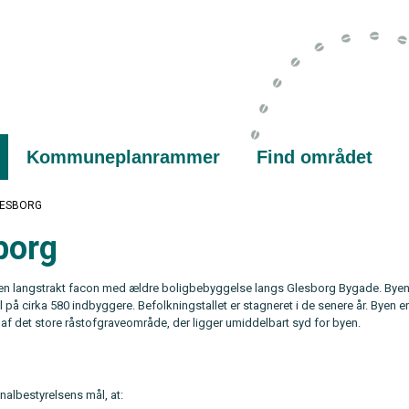
Kommuneplanrammer
Find området
LESBORG
borg
en langstrakt facon med ældre boligbebyggelse langs Glesborg Bygade. Byen 
 på cirka 580 indbyggere. Befolkningstallet er stagneret i de senere år. Byen e
 af det store råstofgraveområde, der ligger umiddelbart syd for byen.
albestyrelsens mål, at: