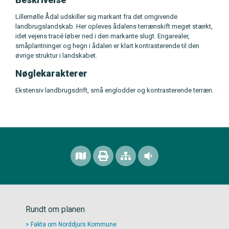
Lillemølle Ådal udskiller sig markant fra det omgivende
landbrugslandskab. Her opleves ådalens terrænskift meget stærkt,
idet vejens tracé løber ned i den markante slugt. Engarealer,
småplantninger og hegn i ådalen er klart kontrasterende til den
øvrige struktur i landskabet.
Nøglekarakterer
Ekstensiv landbrugsdrift, små englodder og kontrasterende terræn.
Rundt om planen
Fakta om Norddjurs Kommune