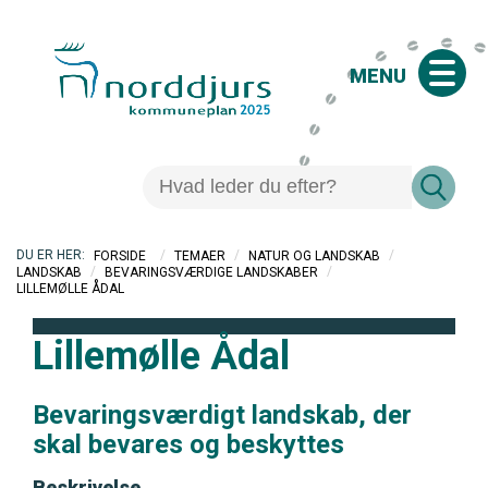
MENU
/
/
/
FORSIDE
TEMAER
NATUR OG LANDSKAB
/
/
LANDSKAB
BEVARINGSVÆRDIGE LANDSKABER
LILLEMØLLE ÅDAL
Lillemølle Ådal
Bevaringsværdigt landskab, der
skal bevares og beskyttes
Beskrivelse