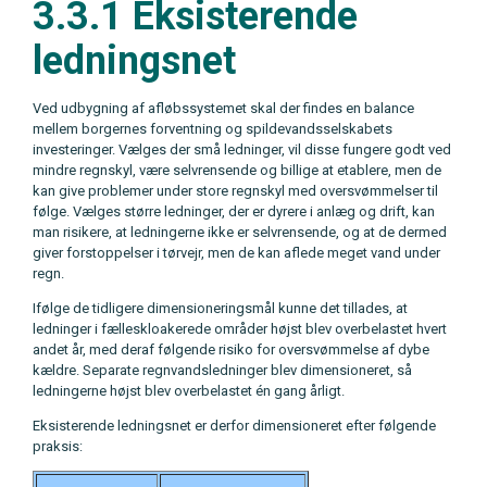
3.3.1 Eksisterende
ledningsnet
Ved udbygning af afløbssystemet skal der findes en balance
mellem borgernes forventning og spildevandsselskabets
investeringer. Vælges der små ledninger, vil disse fungere godt ved
mindre regnskyl, være selvrensende og billige at etablere, men de
kan give problemer under store regnskyl med oversvømmelser til
følge. Vælges større ledninger, der er dyrere i anlæg og drift, kan
man risikere, at ledningerne ikke er selvrensende, og at de dermed
giver forstoppelser i tørvejr, men de kan aflede meget vand under
regn.
Ifølge de tidligere dimensioneringsmål kunne det tillades, at
ledninger i fælleskloakerede områder højst blev overbelastet hvert
andet år, med deraf følgende risiko for oversvømmelse af dybe
kældre. Separate regnvandsledninger blev dimensioneret, så
ledningerne højst blev overbelastet én gang årligt.
Eksisterende ledningsnet er derfor dimensioneret efter følgende
praksis: