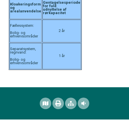
Gentagelsesperiode
Kloakeringsform
for fuld
og
udnyttelse
af
arealanvendelse
rørkapacitet
Fællessystem:
2 år
Bolig- og
erhvervsområder
Separatsystem,
regnvand:
1 år
Bolig- og
erhvervsområder