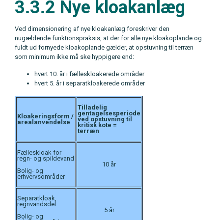
3.3.2 Nye kloakanlæg
Ved dimensionering af nye kloakanlæg foreskriver den
nugældende funktionspraksis, at der for alle nye kloakoplande og
fuldt ud fornyede kloakoplande gælder, at opstuvning til terræn
som minimum ikke må ske hyppigere end:
hvert 10. år i fælleskloakerede områder
hvert 5. år i separatkloakerede områder
Tilladelig
gentagelsesperiode
Kloakeringsform /
ved
opstuvning til
arealanvendelse
kritisk kote =
terræn
Fælleskloak for
regn- og spildevand
10 år
Bolig- og
erhvervsområder
Separatkloak,
regnvandsdel
5 år
Bolig- og