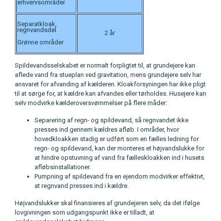
erhvervsområder
Separatkloak,
regnvandsdel
2 år
Grønne områder
Spildevandsselskabet er normalt forpligtet til, at grundejere kan
aflede vand fra stueplan ved gravitation, mens grundejere selv har
ansvaret for afvanding af kælderen. Kloakforsyningen har ikke pligt
til at sørge for, at kældre kan afvandes eller tørholdes. Husejere kan
selv modvirke kælderoversvømmelser på flere måder:
Separering af regn- og spildevand, så regnvandet ikke
presses ind gennem kældres afløb. I områder, hvor
hovedkloakken stadig er udført som en fælles ledning for
regn- og spildevand, kan der monteres et højvandslukke for
at hindre opstuvning af vand fra fælleskloakken ind i husets
afløbsinstallationer.
Pumpning af spildevand fra en ejendom modvirker effektivt,
at regnvand presses ind i kældre.
Højvandslukker skal finansieres af grundejeren selv, da det ifølge
lovgivningen som udgangspunkt ikke er tilladt, at