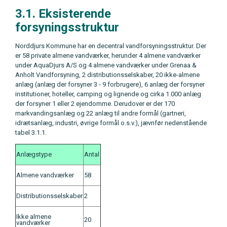
3.1. Eksisterende
forsyningsstruktur
Norddjurs Kommune har en decentral vandforsyningsstruktur. Der
er 58 private almene vandværker, herunder 4 almene vandværker
under AquaDjurs A/S og 4 almene vandværker under Grenaa &
Anholt Vandforsyning, 2 distributionsselskaber, 20 ikke-almene
anlæg (anlæg der forsyner 3 - 9 forbrugere), 6 anlæg der forsyner
institutioner, hoteller, camping og lignende og cirka 1.000 anlæg
der forsyner 1 eller 2 ejendomme. Derudover er der 170
markvandingsanlæg og 22 anlæg til andre formål (gartneri,
idrætsanlæg, industri, øvrige formål o.s.v.), jævnfør nedenstående
tabel 3.1.1.
Anlægstype
Antal
Almene vandværker
58
Distributionsselskaber
2
Ikke almene
20
vandværker