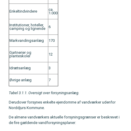
ca.
Enkeltindvindere
1.000
Institutioner, hoteller,
6
camping og lignende
Markvandingsanlæg
170
Gartnerier og
12
planteskoler
Idrætsanlæg
3
Øvrige anlæg
7
Tabel 3.1.1. Oversigt over forsyningsanlæg.
Derudover forsynes enkelte ejendomme af vandværker udenfor
Norddjurs Kommune.
De almene vandværkers aktuelle forsyningsgrænser er beskrevet i
de fire gældende vandforsyningsplaner: