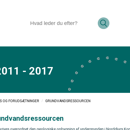
2011 - 2017
/
GRUNDVANDSRESSOURCEN
US OG FORUDSÆTNINGER
rundvandsressourcen
eskrives overordnet den geologiske opbygning af undergrunden i Norddjurs K