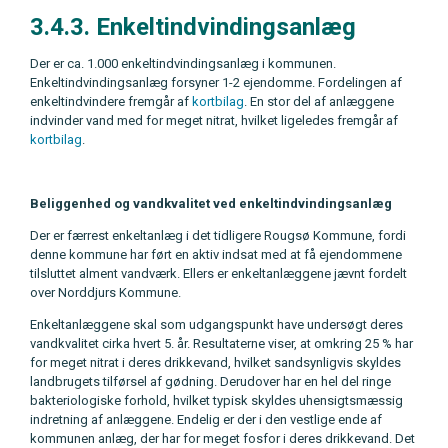
3.4.3. Enkeltindvindingsanlæg
Der er ca. 1.000 enkeltindvindingsanlæg i kommunen.
Enkeltindvindingsanlæg forsyner 1-2 ejendomme. Fordelingen af
enkeltindvindere fremgår af
kortbilag
. En stor del af anlæggene
indvinder vand med for meget nitrat, hvilket ligeledes fremgår af
kortbilag
.
Beliggenhed og vandkvalitet ved enkeltindvindingsanlæg
Der er færrest enkeltanlæg i det tidligere Rougsø Kommune, fordi
denne kommune har ført en aktiv indsat med at få ejendommene
tilsluttet alment vandværk. Ellers er enkeltanlæggene jævnt fordelt
over Norddjurs Kommune.
Enkeltanlæggene skal som udgangspunkt have undersøgt deres
vandkvalitet cirka hvert 5. år. Resultaterne viser, at omkring 25 % har
for meget nitrat i deres drikkevand, hvilket sandsynligvis skyldes
landbrugets tilførsel af gødning. Derudover har en hel del ringe
bakteriologiske forhold, hvilket typisk skyldes uhensigtsmæssig
indretning af anlæggene. Endelig er der i den vestlige ende af
kommunen anlæg, der har for meget fosfor i deres drikkevand. Det