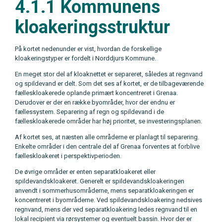
4.1.1 Kommunens
kloakeringsstruktur
På kortet nedenunder er vist, hvordan de forskellige
kloakeringstyper er fordelt i Norddjurs Kommune.
En meget stor del af kloaknettet er separeret, således at regnvand
og spildevand er delt. Som det ses af kortet, er de tilbageværende
fælleskloakerede oplande primært koncentreret i Grenaa.
Derudover er der en række byområder, hvor der endnu er
fællessystem. Separering af regn og spildevand i de
fælleskloakerede områder har høj prioritet, se investeringsplanen.
Af kortet ses, at næsten alle områderne er planlagt til separering.
Enkelte områder i den centrale del af Grenaa forventes at forblive
fælleskloakeret i perspektivperioden.
De øvrige områder er enten separatkloakeret eller
spildevandskloakeret. Generelt er spildevandskloakeringen
anvendt i sommerhusområderne, mens separatkloakeringen er
koncentreret i byområderne. Ved spildevandskloakering nedsives
regnvand, mens der ved separatkloakering ledes regnvand til en
lokal recipient via rørsystemer og eventuelt bassin. Hvor der er