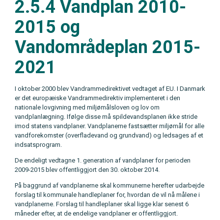
2.5.4 Vandplan 2010-
2015 og
Vandområdeplan 2015-
2021
I oktober 2000 blev Vandrammedirektivet vedtaget af EU. I Danmark
er det europæiske Vandrammedirektiv implementeret i den
nationale lovgivning med miljømålsloven og lov om
vandplanlægning. Ifølge disse må spildevandsplanen ikke stride
imod statens vandplaner. Vandplanerne fastsætter miljømål for alle
vandforekomster (overfladevand og grundvand) og ledsages af et
indsatsprogram.
De endeligt vedtagne 1. generation af vandplaner for perioden
2009-2015 blev offentliggjort den 30. oktober 2014.
På baggrund af vandplanerne skal kommunerne herefter udarbejde
forslag til kommunale handleplaner for, hvordan de vil nå målene i
vandplanerne. Forslag til handleplaner skal ligge klar senest 6
måneder efter, at de endelige vandplaner er offentliggjort.