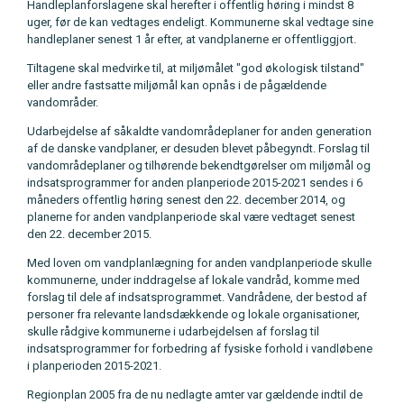
Handleplanforslagene skal herefter i offentlig høring i mindst 8
uger, før de kan vedtages endeligt. Kommunerne skal vedtage sine
handleplaner senest 1 år efter, at vandplanerne er offentliggjort.
Tiltagene skal medvirke til, at miljømålet "god økologisk tilstand"
eller andre fastsatte miljømål kan opnås i de pågældende
vandområder.
Udarbejdelse af såkaldte vandområdeplaner for anden generation
af de danske vandplaner, er desuden blevet påbegyndt. Forslag til
vandområdeplaner og tilhørende bekendtgørelser om miljømål og
indsatsprogrammer for anden planperiode 2015-2021 sendes i 6
måneders offentlig høring senest den 22. december 2014, og
planerne for anden vandplanperiode skal være vedtaget senest
den 22. december 2015.
Med loven om vandplanlægning for anden vandplanperiode skulle
kommunerne, under inddragelse af lokale vandråd, komme med
forslag til dele af indsatsprogrammet. Vandrådene, der bestod af
personer fra relevante landsdækkende og lokale organisationer,
skulle rådgive kommunerne i udarbejdelsen af forslag til
indsatsprogrammer for forbedring af fysiske forhold i vandløbene
i planperioden 2015-2021.
Regionplan 2005 fra de nu nedlagte amter var gældende indtil de