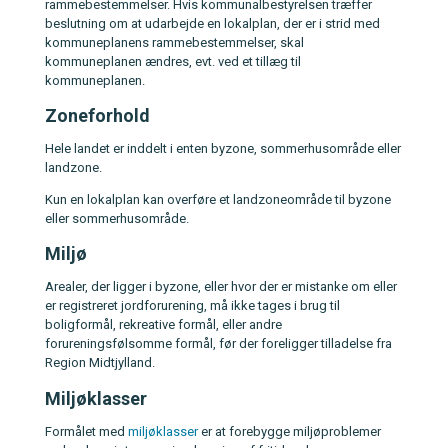
rammebestemmelser. Hvis kommunalbestyrelsen træffer
beslutning om at udarbejde en lokalplan, der er i strid med
kommuneplanens rammebestemmelser, skal
kommuneplanen ændres, evt. ved et tillæg til
kommuneplanen.
Zoneforhold
Hele landet er inddelt i enten byzone, sommerhusområde eller
landzone.
Kun en lokalplan kan overføre et landzoneområde til byzone
eller sommerhusområde.
Miljø
Arealer, der ligger i byzone, eller hvor der er mistanke om eller
er registreret jordforurening, må ikke tages i brug til
boligformål, rekreative formål, eller andre
forureningsfølsomme formål, før der foreligger tilladelse fra
Region Midtjylland.
Miljøklasser
Formålet med
miljøklasser
er at forebygge miljøproblemer