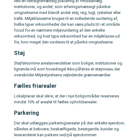
ved en hensigtsmæssig placering af fritidsanlæg,
institutioner, og andet, som erfaringsmæssigt påvirker
omgivelserne med blandt andet støj, røg, lugt, rystelser eller
trafik. Miljøklasserne bruges til en indledende vurdering af,
hvilke typer virksomheder der kan være plads til i et område
forud for en nærmere miljøvurdering af den enkelte
virksomhed, og hver type virksomhed har en miljøklasse ud
fra, hvor meget den vurderes til at påvirke omgivelserne.
Støj
Støjfølsomme arealanvendelser som boliger, institutioner og
lignende må som hovedregel ikke påføres et støjniveau der
overskrider Miljøstyrelsens vejledende grænseværdier.
Fælles friarealer
Lokalplaner skal sikre, at der i nye boligområder reserveres
mindst 10% af arealet til fælles opholdsarealer.
Parkering
Der skal udlægges parkeringsarealer på den enkelte ejendom,
således at beboere, beskæftigede, besøgende, kunder og
leverandører kan parkere ved/på ejendommen.