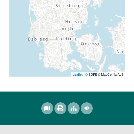
Leaflet
| © SDFE & MapCentia ApS