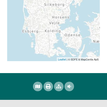
Leaflet
| © SDFE & MapCentia ApS