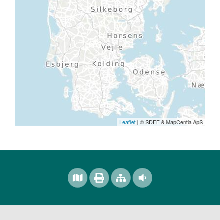
Leaflet
| © SDFE & MapCentia ApS