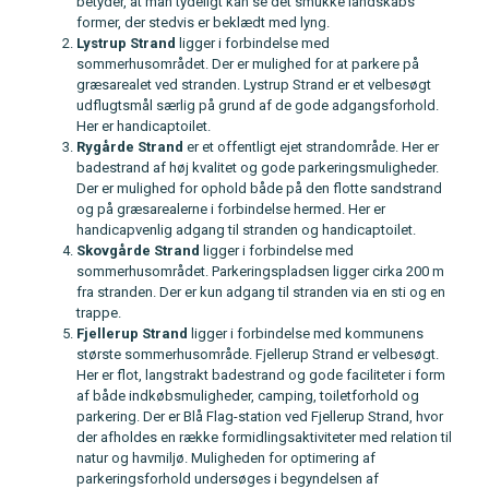
betyder, at man tydeligt kan se det smukke landskabs
former, der stedvis er beklædt med lyng.
Lystrup
Strand
ligger i forbindelse med
sommerhusområdet. Der er mulighed for at parkere på
græsarealet ved stranden. Lystrup Strand er et velbesøgt
udflugtsmål særlig på grund af de gode adgangsforhold.
Her er handicaptoilet.
Rygårde
Strand
er et offentligt ejet strandområde. Her er
badestrand af høj kvalitet og gode parkeringsmuligheder.
Der er mulighed for ophold både på den flotte sandstrand
og på græsarealerne i forbindelse hermed. Her er
handicapvenlig adgang til stranden og handicaptoilet.
Skovgårde
Strand
ligger i forbindelse med
sommerhusområdet. Parkeringspladsen ligger cirka 200 m
fra stranden. Der er kun adgang til stranden via en sti og en
trappe.
Fjellerup
Strand
ligger i forbindelse med kommunens
største sommerhusområde. Fjellerup Strand er velbesøgt.
Her er flot, langstrakt badestrand og gode faciliteter i form
af både indkøbsmuligheder, camping, toiletforhold og
parkering. Der er Blå Flag-station ved Fjellerup Strand, hvor
der afholdes en række formidlingsaktiviteter med relation til
natur og havmiljø. Muligheden for optimering af
parkeringsforhold undersøges i begyndelsen af