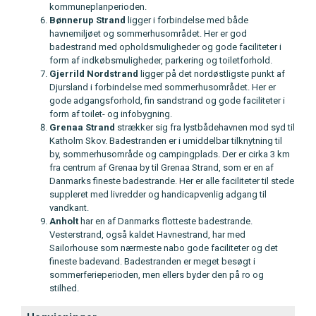
kommuneplanperioden.
Bønnerup
Strand
ligger i forbindelse med både
havnemiljøet og sommerhusområdet. Her er god
badestrand med opholdsmuligheder og gode faciliteter i
form af indkøbsmuligheder, parkering og toiletforhold.
Gjerrild
Nordstrand
ligger på det nordøstligste punkt af
Djursland i forbindelse med sommerhusområdet. Her er
gode adgangsforhold, fin sandstrand og gode faciliteter i
form af toilet- og infobygning.
Grenaa
Strand
strækker sig fra lystbådehavnen mod syd til
Katholm Skov. Badestranden er i umiddelbar tilknytning til
by, sommerhusområde og campingplads. Der er cirka 3 km
fra centrum af Grenaa by til Grenaa Strand, som er en af
Danmarks fineste badestrande. Her er alle faciliteter til stede
suppleret med livredder og handicapvenlig adgang til
vandkant.
Anholt
har en af Danmarks flotteste badestrande.
Vesterstrand, også kaldet Havnestrand, har med
Sailorhouse som nærmeste nabo gode faciliteter og det
fineste badevand. Badestranden er meget besøgt i
sommerferieperioden, men ellers byder den på ro og
stilhed.