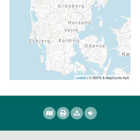
Leaflet
| © SDFE & MapCentia ApS