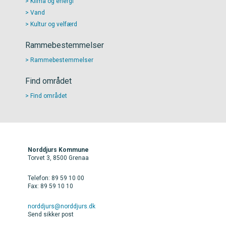
Klima og energi
Vand
Kultur og velfærd
Rammebestemmelser
Rammebestemmelser
Find området
Find området
Norddjurs Kommune
Torvet 3, 8500 Grenaa
Telefon: 89 59 10 00
Fax: 89 59 10 10
norddjurs@norddjurs.dk
Send sikker post