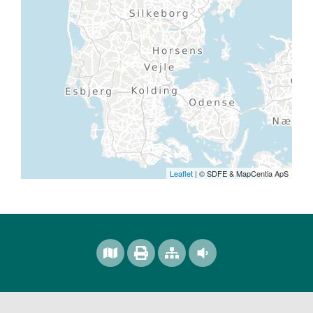
Leaflet
| © SDFE & MapCentia ApS