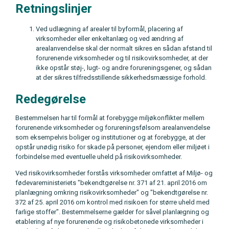
Retningslinjer
Ved udlægning af arealer til byformål, placering af
virksomheder eller enkeltanlæg og ved ændring af
arealanvendelse skal der normalt sikres en sådan afstand til
forurenende virksomheder og til risikovirksomheder, at der
ikke opstår støj-, lugt- og andre forureningsgener, og sådan
at der sikres tilfredsstillende sikkerhedsmæssige forhold.
Redegørelse
Bestemmelsen har til formål at forebygge miljøkonflikter mellem
forurenende virksomheder og forureningsfølsom arealanvendelse
som eksempelvis boliger og institutioner og at forebygge, at der
opstår unødig risiko for skade på personer, ejendom eller miljøet i
forbindelse med eventuelle uheld på risikovirksomheder.
Ved risikovirksomheder forstås virksomheder omfattet af Miljø- og
fødevareministeriets "bekendtgørelse nr. 371 af 21. april 2016 om
planlægning omkring risikovirksomheder" og "bekendtgørelse nr.
372 af 25. april 2016 om kontrol med risikoen for større uheld med
farlige stoffer". Bestemmelserne gælder for såvel planlægning og
etablering af nye forurenende og risikobetonede virksomheder i