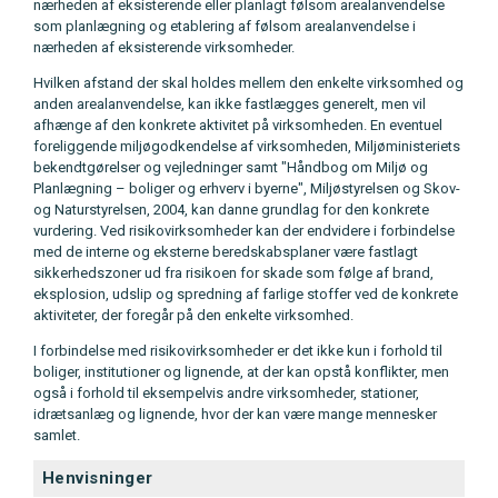
nærheden af eksisterende eller planlagt følsom arealanvendelse
som planlægning og etablering af følsom arealanvendelse i
nærheden af eksisterende virksomheder.
Hvilken afstand der skal holdes mellem den enkelte virksomhed og
anden arealanvendelse, kan ikke fastlægges generelt, men vil
afhænge af den konkrete aktivitet på virksomheden. En eventuel
foreliggende miljøgodkendelse af virksomheden, Miljøministeriets
bekendtgørelser og vejledninger samt "Håndbog om Miljø og
Planlægning – boliger og erhverv i byerne", Miljøstyrelsen og Skov-
og Naturstyrelsen, 2004, kan danne grundlag for den konkrete
vurdering. Ved risikovirksomheder kan der endvidere i forbindelse
med de interne og eksterne beredskabsplaner være fastlagt
sikkerhedszoner ud fra risikoen for skade som følge af brand,
eksplosion, udslip og spredning af farlige stoffer ved de konkrete
aktiviteter, der foregår på den enkelte virksomhed.
I forbindelse med risikovirksomheder er det ikke kun i forhold til
boliger, institutioner og lignende, at der kan opstå konflikter, men
også i forhold til eksempelvis andre virksomheder, stationer,
idrætsanlæg og lignende, hvor der kan være mange mennesker
samlet.
Henvisninger