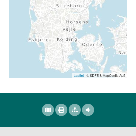
Leaflet
| © SDFE & MapCentia ApS