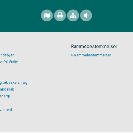
Rammebestemmelser
andsbyer
Rammebestemmelser
 friluftsliv
g tekniske anlæg
landskab
energi
 velfærd