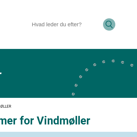
r
MØLLER
er for Vindmøller