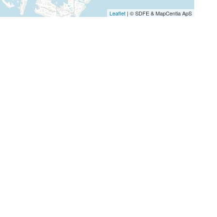
Leaflet
| © SDFE & MapCentia ApS