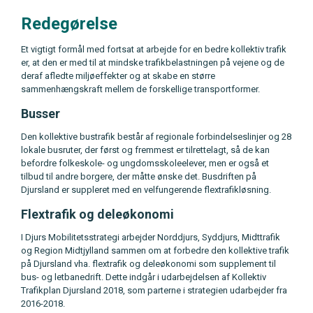
Redegørelse
Et vigtigt formål med fortsat at arbejde for en bedre kollektiv trafik
er, at den er med til at mindske trafikbelastningen på vejene og de
deraf afledte miljøeffekter og at skabe en større
sammenhængskraft mellem de forskellige transportformer.
Busser
Den kollektive bustrafik består af regionale forbindelseslinjer og 28
lokale busruter, der først og fremmest er tilrettelagt, så de kan
befordre folkeskole- og ungdomsskoleelever, men er også et
tilbud til andre borgere, der måtte ønske det. Busdriften på
Djursland er suppleret med en velfungerende flextrafikløsning.
Flextrafik og deleøkonomi
I Djurs Mobilitetsstrategi arbejder Norddjurs, Syddjurs, Midttrafik
og Region Midtjylland sammen om at forbedre den kollektive trafik
på Djursland vha. flextrafik og deleøkonomi som supplement til
bus- og letbanedrift. Dette indgår i udarbejdelsen af Kollektiv
Trafikplan Djursland 2018, som parterne i strategien udarbejder fra
2016-2018.