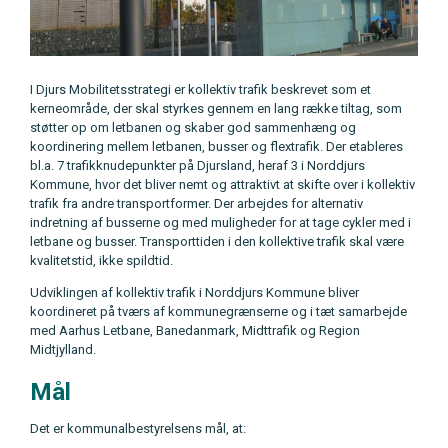
I Djurs Mobilitetsstrategi er kollektiv trafik beskrevet som et
kerneområde, der skal styrkes gennem en lang række tiltag, som
støtter op om letbanen og skaber god sammenhæng og
koordinering mellem letbanen, busser og flextrafik. Der etableres
bl.a. 7 trafikknudepunkter på Djursland, heraf 3 i Norddjurs
Kommune, hvor det bliver nemt og attraktivt at skifte over i kollektiv
trafik fra andre transportformer. Der arbejdes for alternativ
indretning af busserne og med muligheder for at tage cykler med i
letbane og busser. Transporttiden i den kollektive trafik skal være
kvalitetstid, ikke spildtid.
Udviklingen af kollektiv trafik i Norddjurs Kommune bliver
koordineret på tværs af kommunegrænserne og i tæt samarbejde
med Aarhus Letbane, Banedanmark, Midttrafik og Region
Midtjylland.
Mål
Det er kommunalbestyrelsens mål, at: