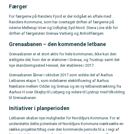
Færger
For færgerne på Randers Fjord er der indgået en aftale med
Randers Kommune, som har overtaget driften af færgerne på
ruterne Mellerup-Voer og Udbyhøj Syd-Nord. Stena Line står for
driften af færgeruten Grenaa-Varberg og Anholtfærgen.
Grenaabanen – den kommende letbane
Grenaabanen er et stort aktiv for hele kommunen, ikke kun den
østligste del, hvor der er stationer i Grenaa, og Trustrup samt det
nye standsningssted Hessel, der etableres i 2017.
Grenaabanen åbner i oktober 2017 som sidste del af Aarhus
Letbanes etape 1, som indebærer elektrificering af Aarhus
Nærbane mellem Odder og Grenaa og en ny letbanestrækning fra
Aarhus H over Skejby til Lisbjerg og videre til Lystrup med tilkobling
til Grenaabanen.
Initiativer i planperioden
Letbanen skaber nye muligheder for Norddjurs Kommune. For at
understøtte dette potentiale vil Norddjurs Kommune iværksætte en
række projekter/tiltag over den kommende periode bl.a. i regi af