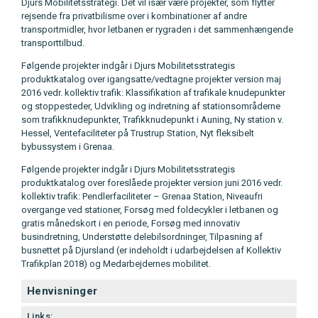
Djurs Mobilitetsstrategi. Det vil især være projekter, som flytter
rejsende fra privatbilisme over i kombinationer af andre
transportmidler, hvor letbanen er rygraden i det sammenhængende
transporttilbud.
Følgende projekter indgår i Djurs Mobilitetsstrategis
produktkatalog over igangsatte/vedtagne projekter version maj
2016 vedr. kollektiv trafik: Klassifikation af trafikale knudepunkter
og stoppesteder, Udvikling og indretning af stationsområderne
som trafikknudepunkter, Trafikknudepunkt i Auning, Ny station v.
Hessel, Ventefaciliteter på Trustrup Station, Nyt fleksibelt
bybussystem i Grenaa.
Følgende projekter indgår i Djurs Mobilitetsstrategis
produktkatalog over foreslåede projekter version juni 2016 vedr.
kollektiv trafik: Pendlerfaciliteter – Grenaa Station, Niveaufri
overgange ved stationer, Forsøg med foldecykler i letbanen og
gratis månedskort i en periode, Forsøg med innovativ
busindretning, Understøtte delebilsordninger, Tilpasning af
busnettet på Djursland (er indeholdt i udarbejdelsen af Kollektiv
Trafikplan 2018) og Medarbejdernes mobilitet.
Henvisninger
Links: