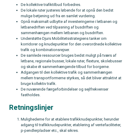
De kollektive trafiktilbud forbedres.
De lokale ruter justeres løbende for at opnå den bedst
mulige betjening ud fra en samlet vurdering.
Opnå maksimalt udbytte af investeringerne i letbanen og
letbanedriften ved tilpasning af busdriften og
sammenhængen mellem letbanen og busdriften.
Understøtte Djurs Mobilitetsstrategiens tanker om
korridorer og knudepunkter for den overordnede kollektive
trafik og kombinationsrejser.
De samlede ressourcer bruges bedst muligt på tværs af
letbane, regionale busser, lokale ruter, flexture, skolebusser
og skabe ét sammenhængende tilbud for borgerne.
Adgangen til den kollektive trafik og sammenhængen
mellem transportformerne styrkes, så det bliver attraktivt at
bruge kollektiv trafik.
De nuværende færgeforbindelser og sejlfrekvenser
fastholdes.
Retningslinjer
Mulighederne for at etablere trafikknudepunkter, herunder
adgang til trafikknudepunkter, etablering af ventefaciliteter,
p-pendlerpladser etc., skal sikres.